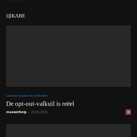
ЦІКАВЕ
Laatste nieuws en artikelen
De opt-out-valkuil is reëel
maxwelhelp
-
20.05.2026
0