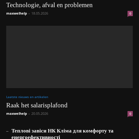
Technologie, afval en problemen
maxwelhelp
-
18.05.2026
0
Laatste nieuws en artikelen
Raak het salarisplafond
maxwelhelp
-
20.05.2026
0
_
Теплові завіси НК Кліма для комфорту та
енергоефективності