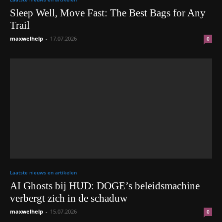
Sleep Well, Move Fast: The Best Bags for Any
Trail
maxwelhelp
-
17.07.2026
0
Laatste nieuws en artikelen
AI Ghosts bij HUD: DOGE’s beleidsmachine
verbergt zich in de schaduw
maxwelhelp
-
15.07.2026
0