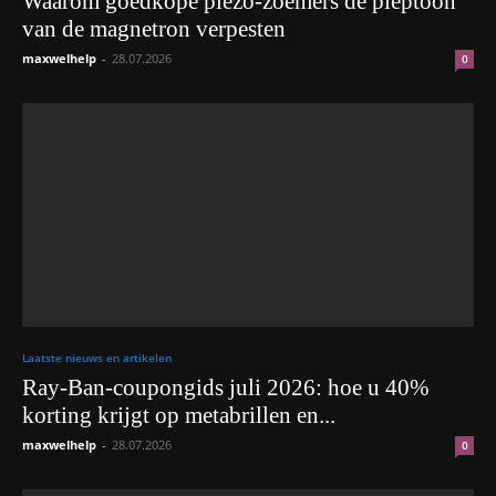
Waarom goedkope piëzo-zoemers de pieptoon
van de magnetron verpesten
maxwelhelp
-
28.07.2026
0
Laatste nieuws en artikelen
Ray-Ban-coupongids juli 2026: hoe u 40%
korting krijgt op metabrillen en...
maxwelhelp
-
28.07.2026
0