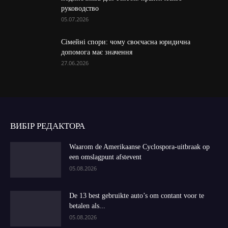
руководство
05.07.2026
Сімейні спори: чому своєчасна юридична
допомога має значення
27.06.2026
ВИБІР РЕДАКТОРА
Waarom de Amerikaanse Cyclospora-uitbraak op
een omslagpunt afstevent
05.08.2026
De 13 best gebruikte auto’s om contant voor te
betalen als...
05.08.2026