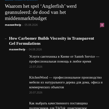
Waarom het spel ‘Anglerfish’ werd
geannuleerd: de dood van het
middenmarktbudget
maxwelhelp
-
05.08.2026
0
_
How Carbomer Builds Viscosity in Transparent
Gel Formulations
maxwelhelp
-
04.08.2026
Услуги сантехника в Киеве от Santeh Service —
профессиональная помощь в любое время
22.07.2026
KitchenWood — профессиональное производство
мебели из натурального дерева для дома, офиса и
коммерческих объектов
20.07.2026
Как выбрать качественного поставщика
подписчиков для TikTok: практическое