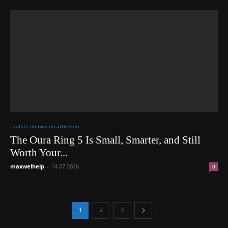
Laatste nieuws en artikelen
The Oura Ring 5 Is Small, Smarter, and Still
Worth Your...
maxwelhelp
-
14.07.2026
0
1
2
3