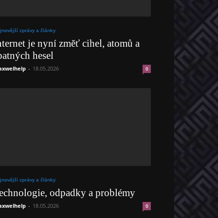
jnovější zprávy a články
nternet je nyní změť cihel, atomů a
patných hesel
xwelhelp
-
18.05.2026
0
jnovější zprávy a články
echnologie, odpadky a problémy
xwelhelp
-
18.05.2026
0