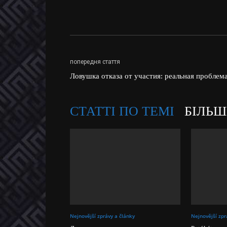
попередня стаття
Ловушка отказа от участия: реальная проблем
СТАТТІ ПО ТЕМІ
БІЛЬШ
Nejnovější zprávy a články
Nejnovější zpr