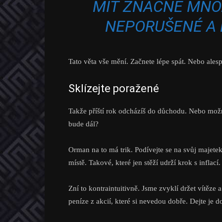
MÍT ZNAČNÉ MNOŽ
NEPORUŠENÉ A 
Tato věta vše mění. Začnete lépe spát. Nebo alespo
Sklízejte poražené
Takže příští rok odcházíš do důchodu. Nebo možn
bude dál?
Orman na to má trik. Podívejte se na svůj majetek.
místě. Takové, které jen stěží udrží krok s inflací.
Zní to kontraintuitivně. Jsme zvyklí držet vítěze
peníze z akcií, které si nevedou dobře. Dejte je 