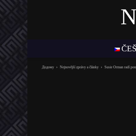
N
ČE
Додому
Nejnovější zprávy a články
Susie Orman radí pone