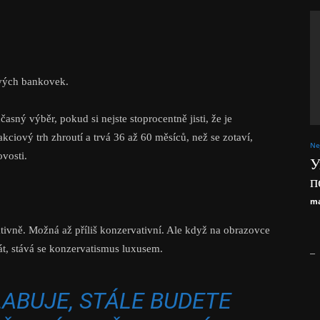
ových bankovek.
asný výběr, pokud si nejste stoprocentně jisti, že je
kciový trh zhroutí a trvá 36 až 60 měsíců, než se zotaví,
Ne
ovosti.
У
п
ma
tivně. Možná až příliš konzervativní. Ale když na obrazovce
rát, stává se konzervatismus luxusem.
_
ABUJE, STÁLE BUDETE