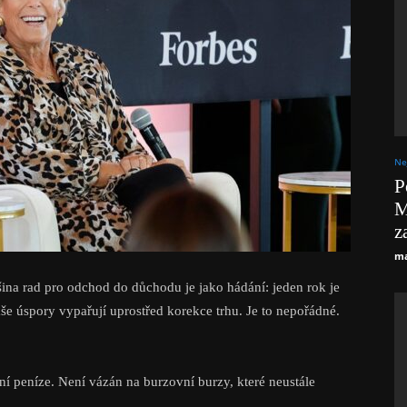
Ne
P
M
z
ma
ina rad pro odchod do důchodu je jako hádání: jeden rok je
aše úspory vypařují uprostřed korekce trhu. Je to nepořádné.
dní peníze. Není vázán na burzovní burzy, které neustále