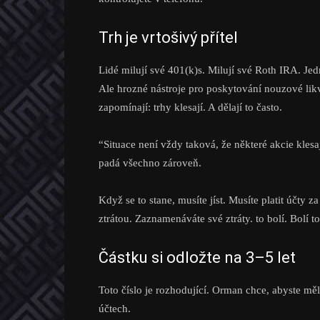
Trh je vrtošivý přítel
Lidé milují své 401(k)s. Milují své Roth IRA. Jed
Ale hrozné nástroje pro poskytování nouzové lik
zapomínají: trhy klesají. A dělají to často.
“Situace není vždy taková, že některé akcie klesa
padá všechno zároveň.
Když se to stane, musíte jíst. Musíte platit účty 
ztrátou. Zaznamenáváte své ztráty. to bolí. Bolí t
Částku si odložte na 3–5 let
Toto číslo je rozhodující. Orman chce, abyste měl
účtech.