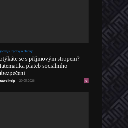
jnovější zprávy a články
otýkáte se s příjmovým stropem?
atematika plateb sociálního
abezpečení
xwelhelp
-
20.05.2026
0