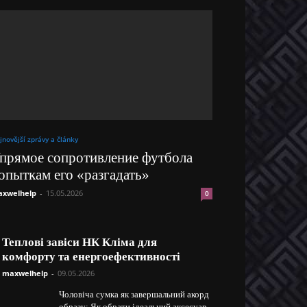
jnovější zprávy a články
прямое сопротивление футбола
опыткам его «разгадать»
xwelhelp
-
15.05.2026
0
Теплові завіси НК Кліма для
комфорту та енергоефективності
maxwelhelp
-
09.05.2026
Чоловіча сумка як завершальний акорд
образу: Як обрати ідеальний аксесуар