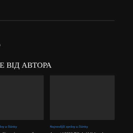
а
Е ВІД АВТОРА
ávy a články
Nejnovější zprávy a články