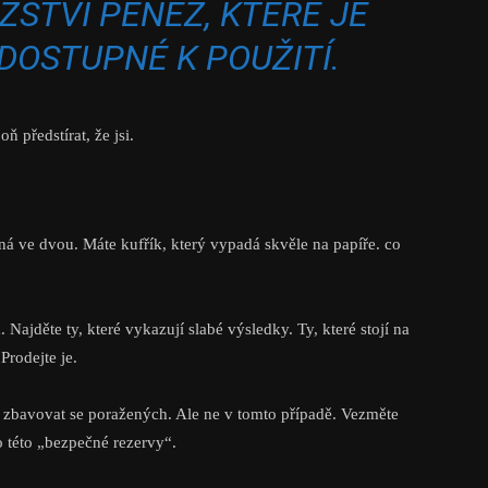
STVÍ PENĚZ, KTERÉ JE
DOSTUPNÉ K POUŽITÍ.
ň předstírat, že jsi.
á ve dvou. Máte kufřík, který vypadá skvěle na papíře. co
 Najděte ty, které vykazují slabé výsledky. Ty, které stojí na
 Prodejte je.
 a zbavovat se poražených. Ale ne v tomto případě. Vezměte
do této „bezpečné rezervy“.