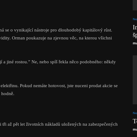
Ne
I
ná se o vynikající nástroje pro dlouhodobý kapitálový růst.
š
vidity. Orman poukazuje na zjevnou věc, na kterou všichni
ma
jí a jiné rostou.” Ne, nebo spíš řekla něco podobného: někdy
za elektřinu. Pokud nemáte hotovost, jste nuceni prodat akcie se
o hodně.
Ne
T
i tři až pět let životních nákladů uložených na zabezpečených
ma