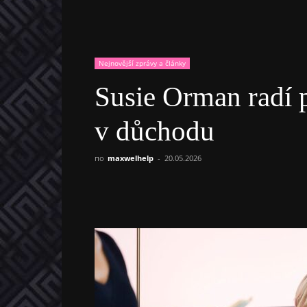
Nejnovější zprávy a články
Susie Orman radí p
v důchodu
по
maxwelhelp
-
20.05.2026