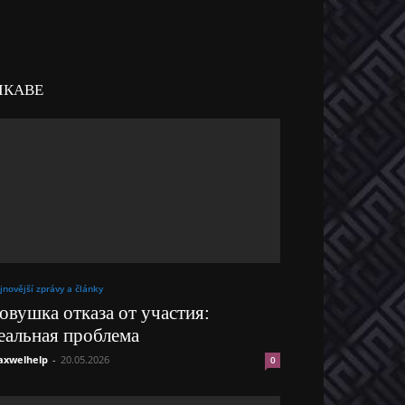
ІКАВЕ
jnovější zprávy a články
овушка отказа от участия:
еальная проблема
xwelhelp
-
20.05.2026
0