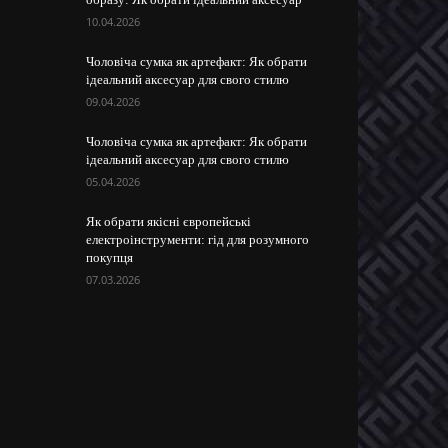
10.04.2026
Чоловіча сумка як артефакт: Як обрати
ідеальний аксесуар для свого стилю
09.04.2026
Чоловіча сумка як артефакт: Як обрати
ідеальний аксесуар для свого стилю
05.04.2026
Як обрати якісні європейські
електроінструменти: гід для розумного
покупця
07.03.2026