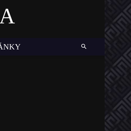
MA
LÁNKY