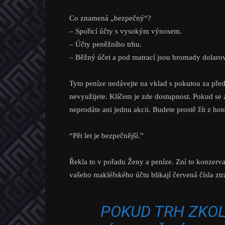
Co znamená „bezpečný“?
– Spořicí účty s vysokým výnosem.
– Účty peněžního trhu.
– Běžný účet a pod matrací jsou hromady dolar
Tyto peníze nedávejte na vklad s pokutou za předč
nevyužijete. Klíčem je zde dostupnost. Pokud se a
neprodáte ani jednu akcii. Budete prostě žít z hot
“Pět let je bezpečnější.”
Řekla to v pořadu Ženy a peníze. Zní to konzerva
vašeho makléřského účtu blikají červená čísla zt
POKUD TRH ZKOL