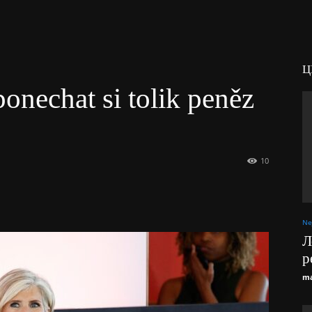
Ц
onechat si tolik peněz
10
Ne
Л
р
ma