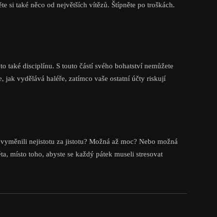
 si také něco od největších vítězů. Štípněte po troškách.
to také disciplínu. S touto částí svého bohatství nemůžete
e, jak vydělává haléře, zatímco vaše ostatní účty riskují
.
e vyměnili nejistotu za jistotu? Možná až moc? Nebo možná
léta, místo toho, abyste se každý pátek museli stresovat