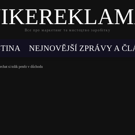
IKEREKLA
Все про маркетинг та мистецтво заробітку
ŠTINA
NEJNOVĚJŠÍ ZPRÁVY A Č
chat si tolik peněz v důchodu