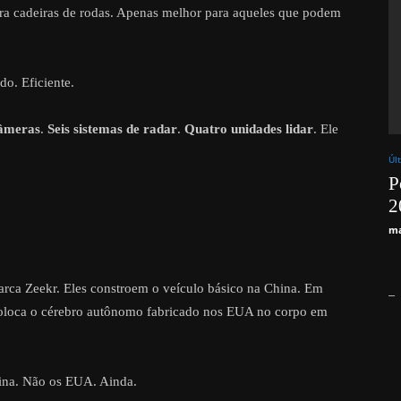
ara cadeiras de rodas. Apenas melhor para aqueles que podem
do. Eficiente.
âmeras
.
Seis sistemas de radar
.
Quatro unidades lidar
. Ele
Úl
P
2
ma
rca Zeekr. Eles constroem o veículo básico na China. Em
_
coloca o cérebro autônomo fabricado nos EUA no corpo em
tina. Não os EUA. Ainda.