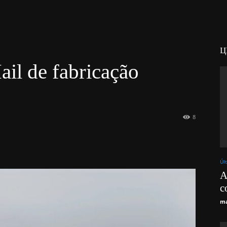
Ц
ail de fabricação
8
Úl
A
c
ma