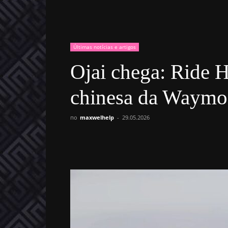
Últimas notícias e artigos
Ojai chega: Ride H
chinesa da Waymo
по
maxwelhelp
-
29.05.2026