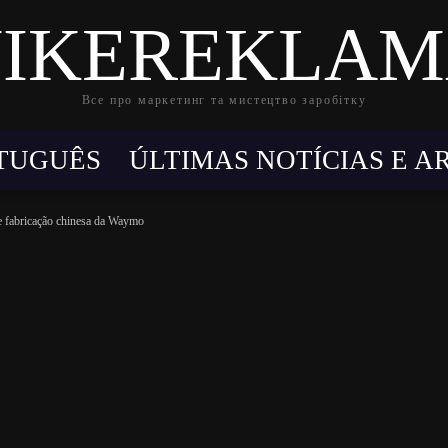
IKEREKLA
Все про маркетинг та мистецтво заробітку
TUGUÊS
ÚLTIMAS NOTÍCIAS E A
de fabricação chinesa da Waymo