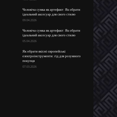
Чоловіча сумка як артефакт: Як обрати
ідеальний аксесуар для свого стилю
09.04.2026
Чоловіча сумка як артефакт: Як обрати
ідеальний аксесуар для свого стилю
05.04.2026
Як обрати якісні європейські
електроінструменти: гід для розумного
покупця
07.03.2026