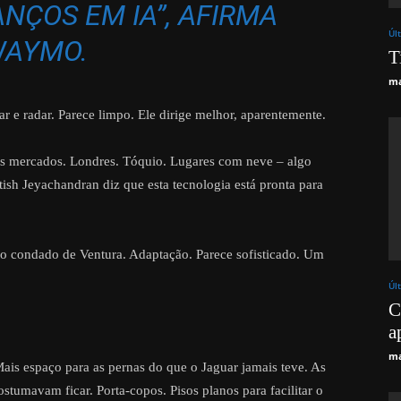
NÇOS EM IA”, AFIRMA
Úl
AYMO.
T
ma
r e radar. Parece limpo. Ele dirige melhor, aparentemente.
s mercados. Londres. Tóquio. Lugares com neve – algo
tish Jeyachandran diz que esta tecnologia está pronta para
o condado de Ventura. Adaptação. Parece sofisticado. Um
Úl
C
a
ma
ais espaço para as pernas do que o Jaguar jamais teve. As
stumavam ficar. Porta-copos. Pisos planos para facilitar o