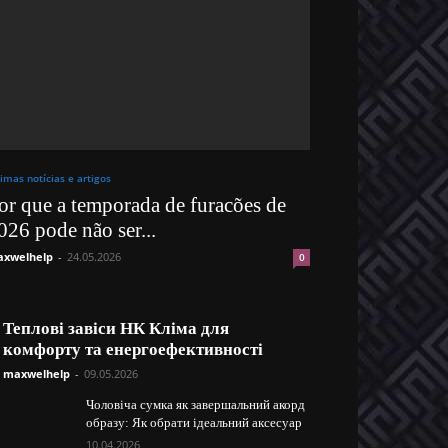
timas notícias e artigos
or que a temporada de furacões de
026 pode não ser...
xwelhelp
-
24.05.2026
0
Теплові завіси НК Кліма для
комфорту та енергоефективності
maxwelhelp
-
09.05.2026
Чоловіча сумка як завершальний акорд
образу: Як обрати ідеальний аксесуар
10.04.2026