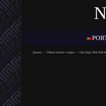
N
POR
Додому
Últimas notícias e artigos
Ojai chega: Ride Hail 