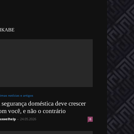
ІКАВЕ
timas notícias e artigos
 segurança doméstica deve crescer
om você, e não o contrário
xwelhelp
-
24.05.2026
0