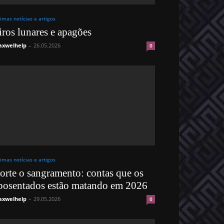
timas notícias e artigos
iros lunares e apagões
xwelhelp
-
26.05.2026
0
timas notícias e artigos
orte o sangramento: contas que os
posentados estão matando em 2026
xwelhelp
-
29.05.2026
0