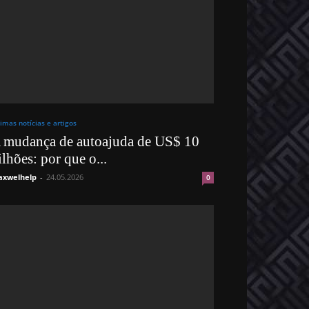
timas notícias e artigos
 mudança de autoajuda de US$ 10
ilhões: por que o...
xwelhelp
-
24.05.2026
0