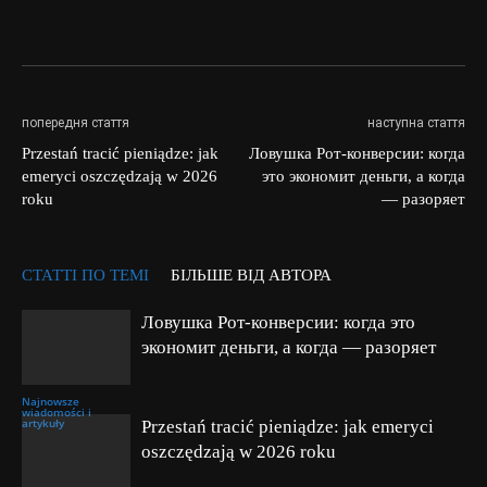
попередня стаття
наступна стаття
Przestań tracić pieniądze: jak
Ловушка Рот-конверсии: когда
emeryci oszczędzają w 2026
это экономит деньги, а когда
roku
— разоряет
СТАТТІ ПО ТЕМІ
БІЛЬШЕ ВІД АВТОРА
Ловушка Рот-конверсии: когда это
экономит деньги, а когда — разоряет
Najnowsze
wiadomości i
artykuły
Przestań tracić pieniądze: jak emeryci
oszczędzają w 2026 roku