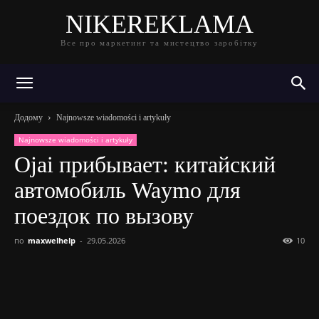
NIKEREKLAMA
Все про маркетинг та мистецтво заробітку
Додому
Najnowsze wiadomości i artykuły
Najnowsze wiadomości i artykuły
Ojai прибывает: китайский
автомобиль Waymo для
поездок по вызову
по
maxwelhelp
-
29.05.2026
10