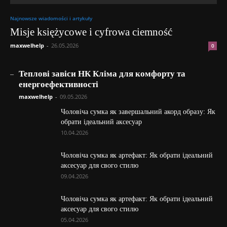
Najnowsze wiadomości i artykuły
Misje księżycowe i cyfrowa ciemność
maxwelhelp
-
26.05.2026
0
_
Теплові завіси НК Кліма для комфорту та
енергоефективності
maxwelhelp
-
09.05.2026
Чоловіча сумка як завершальний акорд образу: Як
обрати ідеальний аксесуар
10.04.2026
Чоловіча сумка як артефакт: Як обрати ідеальний
аксесуар для свого стилю
09.04.2026
Чоловіча сумка як артефакт: Як обрати ідеальний
аксесуар для свого стилю
05.04.2026