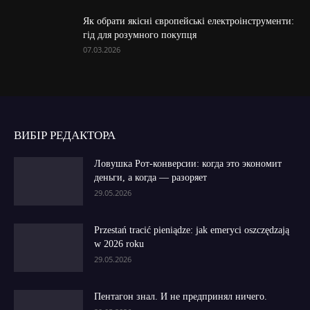
Як обрати якісні європейські електроінструменти:
гід для розумного покупця
07.03.2026
ВИБІР РЕДАКТОРА
Ловушка Рот-конверсии: когда это экономит
деньги, а когда — разоряет
29.05.2026
Przestań tracić pieniądze: jak emeryci oszczędzają
w 2026 roku
29.05.2026
Пентагон знал. И не предпринял ничего.