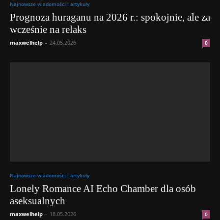
Najnowsze wiadomości i artykuły
Prognoza huraganu na 2026 r.: spokojnie, ale za
wcześnie na relaks
maxwelhelp
-
24.05.2026
0
Najnowsze wiadomości i artykuły
Lonely Romance AI Echo Chamber dla osób
aseksualnych
maxwelhelp
-
18.05.2026
0