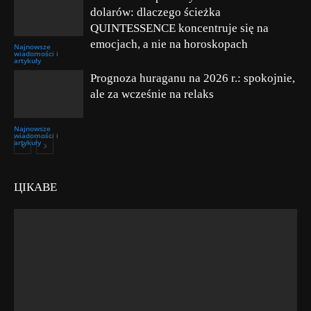
dolarów: dlaczego ścieżka
QUINTESSENCE koncentruje się na
emocjach, a nie na horoskopach
Najnowsze
wiadomości i
artykuły
Prognoza huraganu na 2026 r.: spokojnie,
ale za wcześnie na relaks
Najnowsze
wiadomości i
artykuły
ЦІКАВЕ