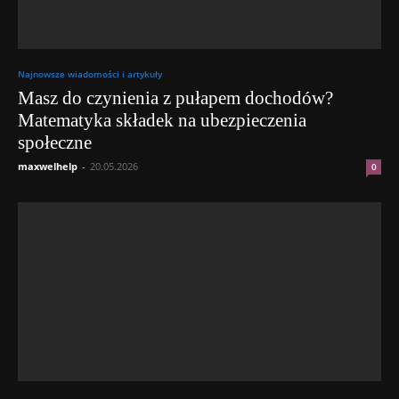
Najnowsze wiadomości i artykuły
Masz do czynienia z pułapem dochodów?
Matematyka składek na ubezpieczenia
społeczne
maxwelhelp
-
20.05.2026
0