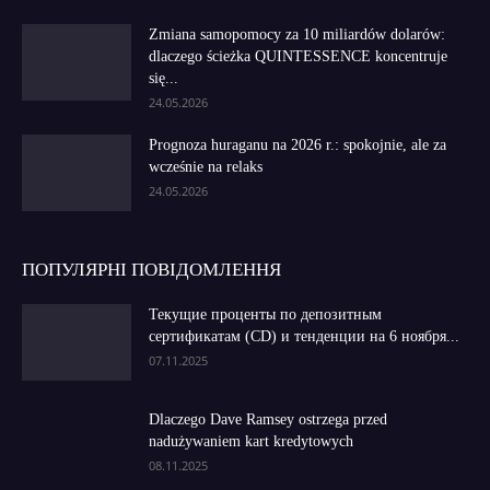
Zmiana samopomocy za 10 miliardów dolarów:
dlaczego ścieżka QUINTESSENCE koncentruje
się...
24.05.2026
Prognoza huraganu na 2026 r.: spokojnie, ale za
wcześnie na relaks
24.05.2026
ПОПУЛЯРНІ ПОВІДОМЛЕННЯ
Текущие проценты по депозитным
сертификатам (CD) и тенденции на 6 ноября...
07.11.2025
Dlaczego Dave Ramsey ostrzega przed
nadużywaniem kart kredytowych
08.11.2025