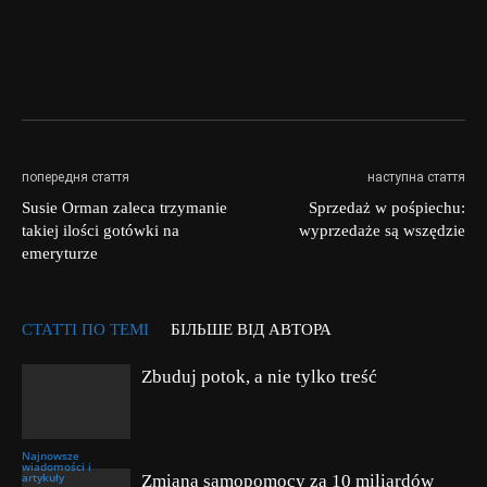
попередня стаття
наступна стаття
Susie Orman zaleca trzymanie
Sprzedaż w pośpiechu:
takiej ilości gotówki na
wyprzedaże są wszędzie
emeryturze
СТАТТІ ПО ТЕМІ
БІЛЬШЕ ВІД АВТОРА
Zbuduj potok, a nie tylko treść
Najnowsze
wiadomości i
artykuły
Zmiana samopomocy za 10 miliardów