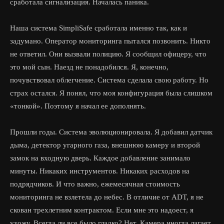
сработала сигнализация. Началась паника.
Наша система SimpliSafe сработала именно так, как и
задумано. Оператор мониторинга пытался позвонить. Никто
не ответил. Они вызвали полицию. Я сообщил офицеру, что
это мой сын. Наезд не понадобился. Я, конечно,
почувствовал облегчение. Система сделала свою работу. Но
страх остался. Я понял, что моя конфигурация была слишком
«тонкой». Поэтому я начал ее дополнять.
Прошли годы. Система эволюционировала. Я добавил датчик
дыма, детектор угарного газа, внешнюю камеру и второй
замок на входную дверь. Каждое добавление занимало
минуты. Никаких инструментов. Никаких расходов на
подрядчиков. И что важно, ежемесячная стоимость
мониторинга не взлетела до небес. В отличие от ADT, я не
скован трехлетним контрактом. Если мне это надоест, я
ухожу. Всегда ли все было гладко? Нет. Камера иногда лагает.