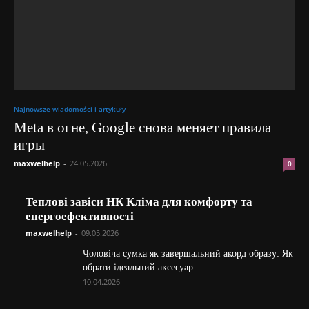
Najnowsze wiadomości i artykuły
Meta в огне, Google снова меняет правила
игры
maxwelhelp
-
24.05.2026
0
_
Теплові завіси НК Кліма для комфорту та
енергоефективності
maxwelhelp
-
09.05.2026
Чоловіча сумка як завершальний акорд образу: Як
обрати ідеальний аксесуар
10.04.2026