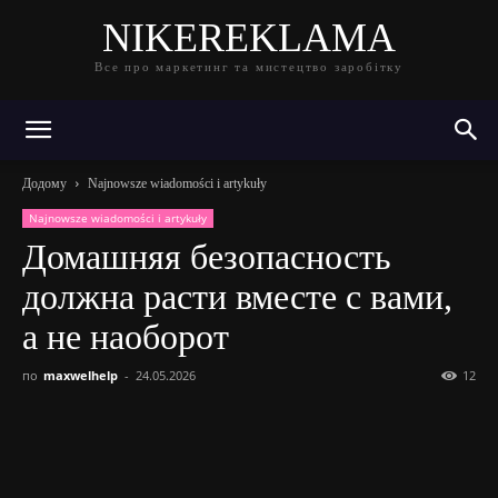
NIKEREKLAMA
Все про маркетинг та мистецтво заробітку
Додому
Najnowsze wiadomości i artykuły
Najnowsze wiadomości i artykuły
Домашняя безопасность
должна расти вместе с вами,
а не наоборот
по
maxwelhelp
-
24.05.2026
12