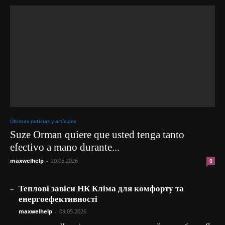
Últimas noticias y artículos
Suze Orman quiere que usted tenga tanto
efectivo a mano durante...
maxwelhelp
-
20.05.2026
0
_
Теплові завіси НК Кліма для комфорту та
енергоефективності
maxwelhelp
-
09.05.2026