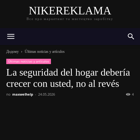
NIKEREKLAMA
Все про маркетинг та мистецтво заробітку
Додому
Últimas noticias y artículos
Últimas noticias y artículos
La seguridad del hogar debería
crecer con usted, no al revés
по
maxwelhelp
-
24.05.2026
4