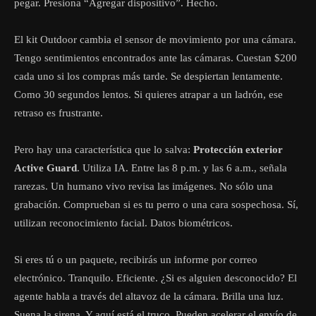
pegar. Presiona “Agregar dispositivo”. Hecho.
El kit Outdoor cambia el sensor de movimiento por una cámara.
Tengo sentimientos encontrados ante las cámaras. Cuestan $200
cada uno si los compras más tarde. Se despiertan lentamente.
Como 30 segundos lentos. Si quieres atrapar a un ladrón, ese
retraso es frustrante.
Pero hay una característica que lo salva:
Protección exterior
Active Guard
. Utiliza IA. Entre las 8 p.m. y las 6 a.m., señala
rarezas. Un humano vivo revisa las imágenes. No sólo una
grabación. Comprueban si es tu perro o una cara sospechosa. Sí,
utilizan reconocimiento facial. Datos biométricos.
Si eres tú o un paquete, recibirás un informe por correo
electrónico. Tranquilo. Eficiente. ¿Si es alguien desconocido? El
agente habla a través del altavoz de la cámara. Brilla una luz.
Suena la sirena. Y aquí está el truco. Pueden acelerar el envío de