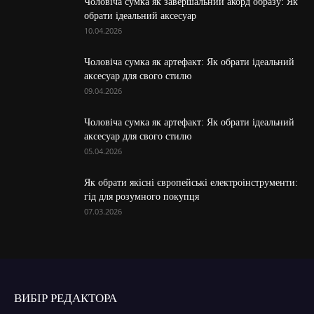
Чоловіча сумка як завершальний акорд образу: Як
обрати ідеальний аксесуар
10.04.2026
Чоловіча сумка як артефакт: Як обрати ідеальний
аксесуар для свого стилю
09.04.2026
Чоловіча сумка як артефакт: Як обрати ідеальний
аксесуар для свого стилю
05.04.2026
Як обрати якісні європейські електроінструменти:
гід для розумного покупця
07.03.2026
ВИБІР РЕДАКТОРА