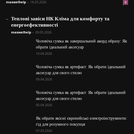
maxwelhelp
-
18.05.2026
0
_
Теплові завіси НК Кліма для комфорту та
енергоефективності
maxwelhelp
-
09.05.2026
Чоловіча сумка як завершальний акорд образу: Як
обрати ідеальний аксесуар
10.04.2026
Чоловіча сумка як артефакт: Як обрати ідеальний
аксесуар для свого стилю
09.04.2026
Чоловіча сумка як артефакт: Як обрати ідеальний
аксесуар для свого стилю
05.04.2026
Як обрати якісні європейські електроінструменти:
гід для розумного покупця
07.03.2026