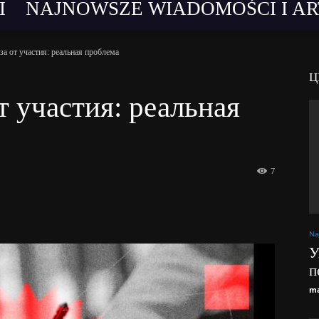
I
NAJNOWSZE WIADOMOŚCI I A
а от участия: реальная проблема
Ц
т участия: реальная
7
Na
У
п
ma