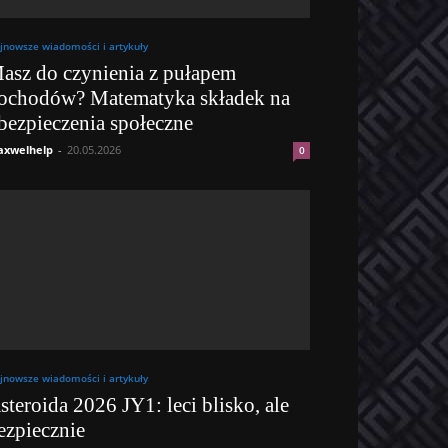
jnowsze wiadomości i artykuły
asz do czynienia z pułapem
ochodów? Matematyka składek na
bezpieczenia społeczne
xwelhelp
-
20.05.2026
0
jnowsze wiadomości i artykuły
steroida 2026 JY1: leci blisko, ale
ezpiecznie