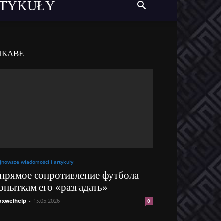
RTYKUŁY
ІКАВЕ
jnowsze wiadomości i artykuły
прямое сопротивление футбола
опыткам его «разгадать»
xwelhelp
-
15.05.2026
0