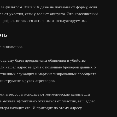
за фильтром. Meta и X даже не показывают форму, если
я от участия, если у вас нет аккаунта. Это классический
ш профиль оставался активным и эксплуатируемым.
рть
 о выживании.
года ему были предъявлены обвинения в убийстве
Он нашел адрес её дома с помощью брокеров данных о
рственных служащих и маргинализированных сообществ
инструмент в руках агрессоров.
ями агрессоры используют коммерческие данные для
е можете эффективно отказаться от участия, ваш адрес
лтера находит его. И приходит по этому адресу.