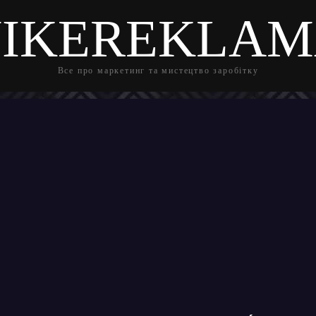
IKEREKLA
Все про маркетинг та мистецтво заробітку