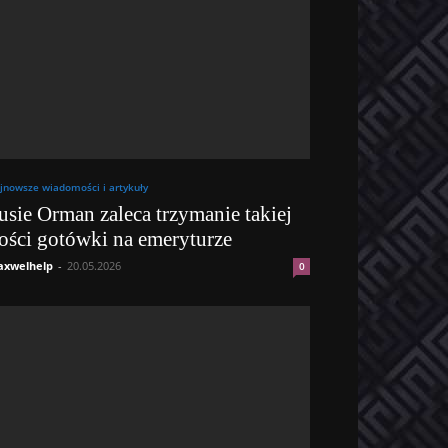
jnowsze wiadomości i artykuły
usie Orman zaleca trzymanie takiej
lości gotówki na emeryturze
xwelhelp
-
20.05.2026
0