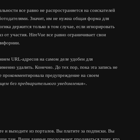
альности все равно не распространяется на соискателей
ботодателями. Значит, им не нужна общая форма для
огика держится только в том случае, если игнорировать
аз от участия. HireVue все равно ограничивает свои
лифорнии.
анием URL-адресов на самом деле удобен для
именно удалить. Конечно. До тех пор, пока эта запись не
не прокомментировала предупреждение на своем
щем без предварительного уведомления»
.
е и выходите из порталов. Вы платите за подписки. Вы
е еще там. Ваши данные продолжают продаваться тому, кто