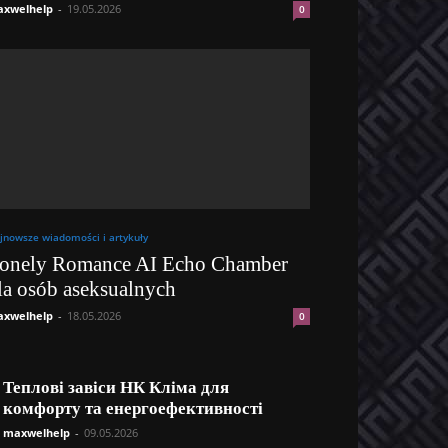
xwelhelp
-
19.05.2026
0
jnowsze wiadomości i artykuły
onely Romance AI Echo Chamber
la osób aseksualnych
xwelhelp
-
18.05.2026
0
Теплові завіси НК Кліма для
комфорту та енергоефективності
maxwelhelp
-
09.05.2026