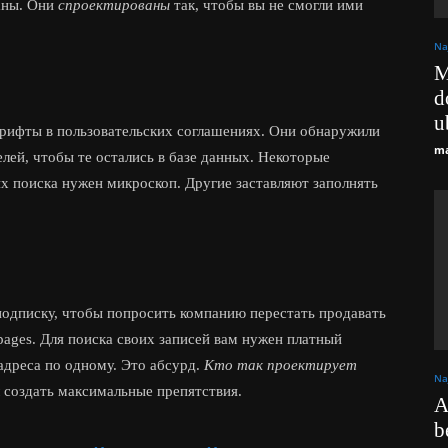
таны. Они
спроектированы
так, чтобы вы не смогли ими
Na
M
d
u
рифты в пользовательских соглашениях. Они обнаружили
ma
лей, чтобы те остались в базе данных. Некоторые
их поиска нужен микроскоп. Другие заставляют заполнять
подписку, чтобы попросить компанию перестать продавать
pages. Для поиска своих записей вам нужен платный
адреса по одному. Это абсурд.
Кто так проектирует
Na
 создать максимальные препятствия.
A
b