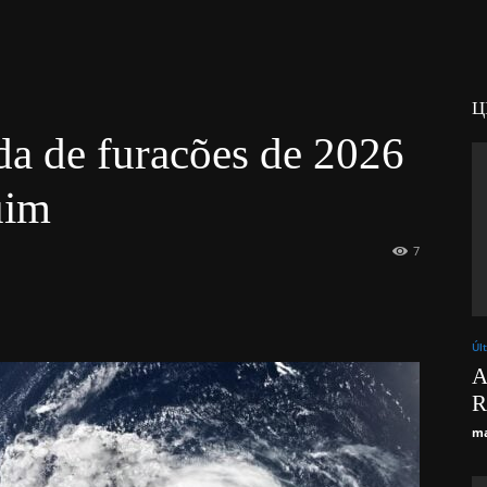
Ц
da de furacões de 2026
uim
7
Úl
A
R
ma