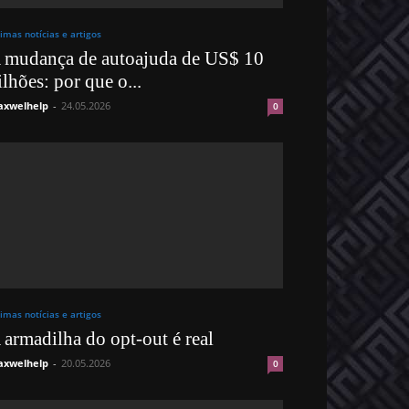
timas notícias e artigos
 mudança de autoajuda de US$ 10
ilhões: por que o...
xwelhelp
-
24.05.2026
0
timas notícias e artigos
 armadilha do opt-out é real
xwelhelp
-
20.05.2026
0