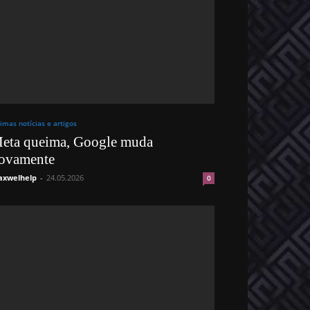
timas notícias e artigos
eta queima, Google muda
ovamente
xwelhelp
-
24.05.2026
0