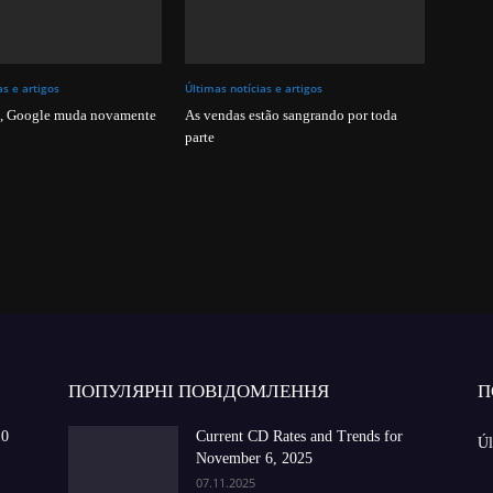
as e artigos
Últimas notícias e artigos
, Google muda novamente
As vendas estão sangrando por toda
parte
ПОПУЛЯРНІ ПОВІДОМЛЕННЯ
П
10
Current CD Rates and Trends for
Úl
November 6, 2025
07.11.2025