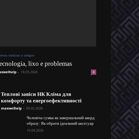
timas notícias e artigos
ecnologia, lixo e problemas
xwelhelp
-
18.05.2026
0
Теплові завіси НК Кліма для
комфорту та енергоефективності
maxwelhelp
-
09.05.2026
Чоловіча сумка як завершальний акорд
образу: Як обрати ідеальний аксесуар
10.04.2026