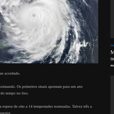
Úl
M
n
ma
que acordado.
roximando. Os primeiros sinais apontam para um ano
 do tempo no lixo.
 espera de oito a 14 tempestades nomeadas. Talvez três a
uperior.