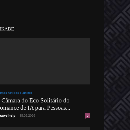
ІКАВЕ
timas notícias e artigos
 Câmara do Eco Solitário do
omance de IA para Pessoas...
xwelhelp
-
18.05.2026
0