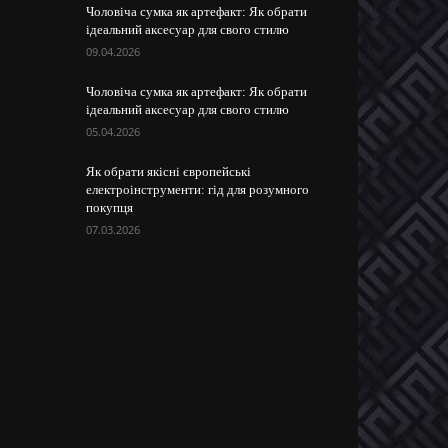
Чоловіча сумка як артефакт: Як обрати
ідеальний аксесуар для свого стилю
09.04.2026
Чоловіча сумка як артефакт: Як обрати
ідеальний аксесуар для свого стилю
05.04.2026
Як обрати якісні європейські
електроінструменти: гід для розумного
покупця
07.03.2026