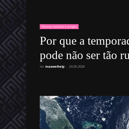
Últimas notícias e artigos
Por que a tempora
pode não ser tão r
по
maxwelhelp
-
24.05.2026