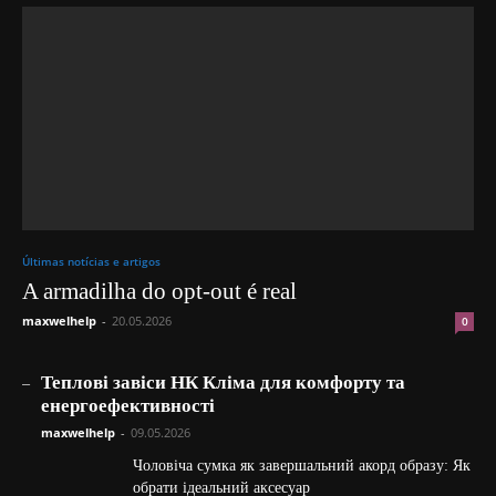
Últimas notícias e artigos
A armadilha do opt-out é real
maxwelhelp
-
20.05.2026
0
_
Теплові завіси НК Кліма для комфорту та
енергоефективності
maxwelhelp
-
09.05.2026
Чоловіча сумка як завершальний акорд образу: Як
обрати ідеальний аксесуар