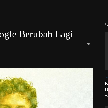
Ц
ogle Berubah Lagi
4
Be
K
B
ma