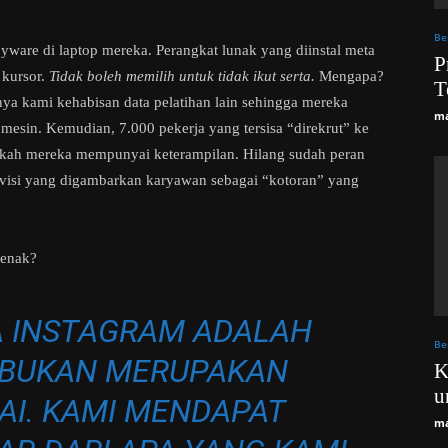
Be
are di laptop mereka. Perangkat lunak yang diinstal meta
P
 kursor.
Tidak boleh memilih untuk tidak ikut serta.
Mengapa?
T
ya kami kehabisan data pelatihan lain sehingga mereka
ma
sin. Kemudian, 7.000 pekerja yang tersisa “direkrut” ke
kah mereka mempunyai keterampilan. Hilang sudah peran
 visi yang digambarkan karyawan sebagai “kotoran” yang
 enak?
A INSTAGRAM ADALAH
Be
G BUKAN MERUPAKAN
K
u
AI. KAMI MENDAPAT
ma