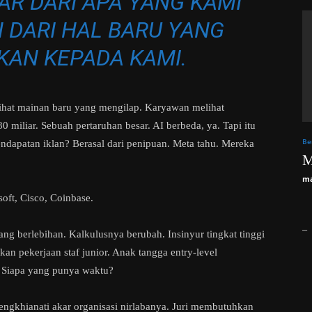
R DARI APA YANG KAMI
 DARI HAL BARU YANG
KAN KEPADA KAMI.
ihat mainan baru yang mengilap. Karyawan melihat
miliar. Sebuah pertaruhan besar. AI berbeda, ya. Tapi itu
Be
ndapatan iklan? Berasal dari penipuan. Meta tahu. Mereka
M
ma
oft, Cisco, Coinbase.
_
ng berlebihan. Kalkulusnya berubah. Insinyur tingkat tinggi
n pekerjaan staf junior. Anak tangga entry-level
 Siapa yang punya waktu?
khianati akar organisasi nirlabanya. Juri membutuhkan