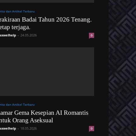
rita dan Artikel Terbaru
rakiraan Badai Tahun 2026 Tenang.
etap terjaga.
xwelhelp
-
24.05.2026
0
rita dan Artikel Terbaru
amar Gema Kesepian AI Romantis
ntuk Orang Aseksual
xwelhelp
-
18.05.2026
0