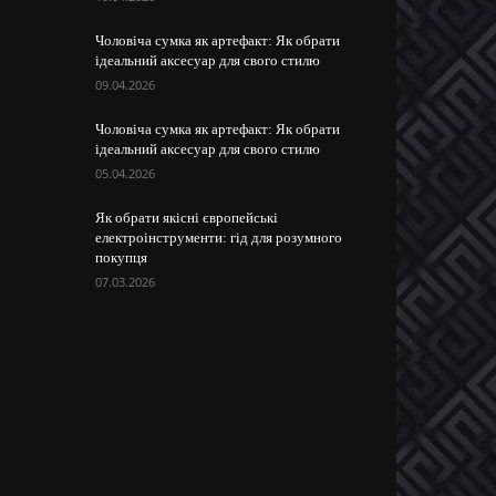
Чоловіча сумка як артефакт: Як обрати
ідеальний аксесуар для свого стилю
09.04.2026
Чоловіча сумка як артефакт: Як обрати
ідеальний аксесуар для свого стилю
05.04.2026
Як обрати якісні європейські
електроінструменти: гід для розумного
покупця
07.03.2026