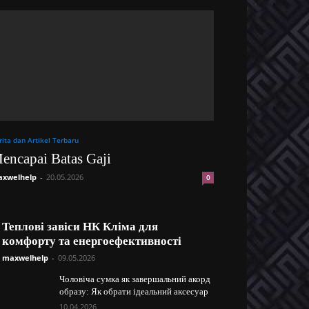
rita dan Artikel Terbaru
encapai Batas Gaji
xwelhelp
-
20.05.2026
0
Теплові завіси НК Кліма для
комфорту та енергоефективності
maxwelhelp
-
09.05.2026
Чоловіча сумка як завершальний акорд
образу: Як обрати ідеальний аксесуар
10.04.2026