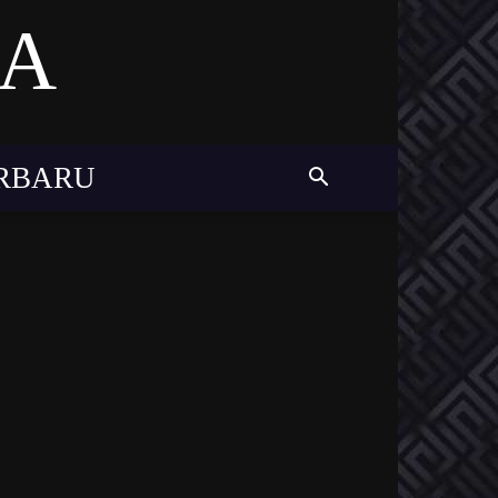
MA
ERBARU