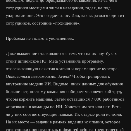
несколько недель до официального объявления, из-за чего
сотрудники месяцами жили в неведении, гадая, не под
ударом ли они. Это создает хаос. Или, как выразился один из
сотрудников, состояние «похищения».
Проблема не только в увольнениях.
Даже выжившие сталкиваются с тем, что на их ноутбуках
стоит шпионское ПО. Meta установила программу,
отслеживающую нажатия клавиш и перемещение курсора.
Отказаться невозможно.
Зачем? Чтобы тренировать
внутренние модели ИИ. Видимо, иных данных для обучения
больше нет, поэтому компания собирает человеческий труд,
чтобы кормить машины. Затем оставшихся 7 000 работников
«призвали» в команды по ИИ. Хочется им это или нет. Есть
ли у них соответствующие навыки. Их старые роли исчезли.
На их месте — задачи в рамках видения компании, которое
сотрудники описывают как uninspired «сlops» (неинтересный