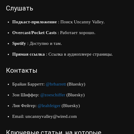
Слушать
Подкаст-приложение
: Поиск Uncanny Valley.
Overcast/Pocket Casts
: Работает хорошо.
Spotify
: Доступно и там.
Прямая ссылка
: Ссылка в аудиоплеере страницы.
Контакты
Брайан Барретт:
@brbarrett
(Bluesky)
Зои Шиффер:
@zoeschiffer
(Bluesky)
Лия Фейгер:
@leahfeiger
(Bluesky)
Email:
uncannyvalley@wired.com
Ключевые статьи, на которые