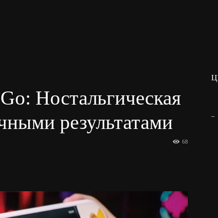
Ц
n Go: Ностальгическая
_
ачными результатами
68