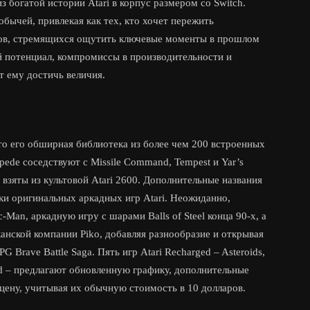
з богатой истории Atari в корпус размером со Switch.
бычей, привлекая как тех, кто хочет пережить
ков, стремящихся ощутить ключевые моменты в прошлом
й потенциал, компромиссы в производительности и
т ему достичь величия.
это его обширная библиотека из более чем 200 встроенных
tipede соседствуют с Missile Command, Tempest и Yar’s
 взяты из культовой Atari 2600. Дополнительные названия
борки оригинальных аркадных игр Atari. Неожиданно,
-Man, аркадную игру с шарами Balls of Steel конца 90-х, а
канской компании Piko, добавляя разнообразие и открывая
 Brave Battle Saga. Пять игр Atari Recharged – Asteroids,
and – предлагают обновленную графику, дополнительные
цену, учитывая их обычную стоимость в 10 долларов.