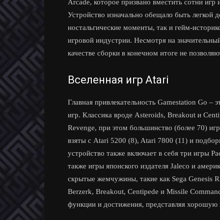
Arcade, которое призвано вместить сотни игр и
Устройство изначально обещало быть легкой до
ностальгические моменты, так и гейм-истори
игровой индустрии. Несмотря на значительны
качестве сборки в конечном итоге не позволяю
Вселенная игр Atari
Главная привлекательность Gamestation Go – 
игр. Классика вроде Asteroids, Breakout и Cen
Revenge, при этом большинство (более 70) игр
взяты с Atari 5200 (8), Atari 7800 (11) и под
устройство также включает в себя три игры Pac
также игры японского издателя Jaleco и амери
скрытые жемчужины, такие как Sega Genesis RPG
Berzerk, Breakout, Centipede и Missile Comm
функции и достижения, представляя хорошую 