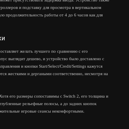
 может присутствовать задержка ввода. Устройство также
роллеров и подставку для просмотра в вертикальном
ю продолжительность работы от 4 до 6 часов как для
ки
 оставляет желать лучшего по сравнению с его
ус выглядит дешево, и устройство было доставлено с
вления и кнопки Start/Select/Credit/Settings кажутся
ются жесткими и дергаными соответственно, несмотря на
Хотя его размеры сопоставимы с Switch 2, его толщина и
углубленные рельефные полосы, а до задних кнопок
олжительные игровые сеансы некомфортными.