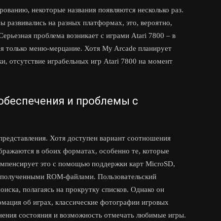
ованию, некоторые названия появляются несколько раз.
ры развивались на разных платформах, это, вероятно,
Серьезная проблема возникает с играми Atari 7800 – в
ая только меню-мерцание. Хотя My Arcade планирует
, отсутствие играбельных игр Atari 7800 на момент
обеспечения и проблемы с
представления. Хотя доступен вариант соотношения
ображаются в обоих форматах, особенно те, которые
омпенсирует это с помощью поддержки карт MicroSD,
 полученными ROM-файлами. Пользовательский
иска, полагаясь на прокрутку списков. Однако он
рмация об играх, классические фотографии игровых
анения состояния и возможность отмечать любимые игры.