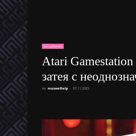
Без рубрики
Atari Gamestatio
затея с неоднозн
по
maxwelhelp
-
07.11.2025