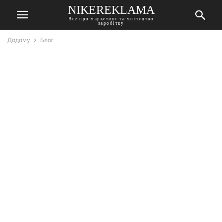
NIKEREKLAMA
Все про маркетинг та мистецтво
заробітку
Додому
Блог