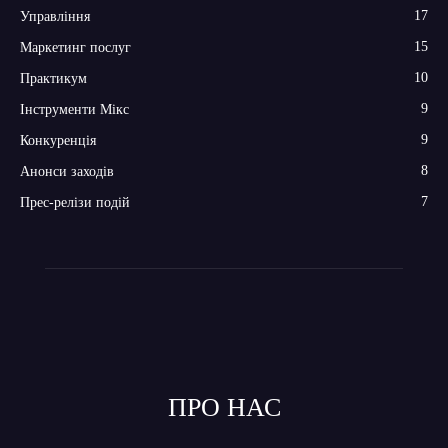
17
Управління
15
Маркетинг послуг
10
Практикум
9
Інструменти Мікс
9
Конкуренція
8
Анонси заходів
7
Прес-релізи подій
ПРО НАС