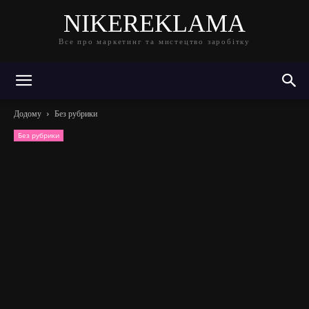
NIKEREKLAMA
Все про маркетинг та мистецтво заробітку
Додому
Без рубрики
Без рубрики