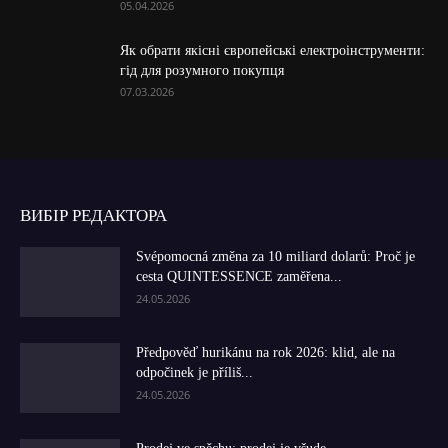
05.04.2026
Як обрати якісні європейські електроінструменти:
гід для розумного покупця
07.03.2026
ВИБІР РЕДАКТОРА
Svépomocná změna za 10 miliard dolarů: Proč je
cesta QUINTESSENCE zaměřena...
24.05.2026
Předpověď hurikánu na rok 2026: klid, ale na
odpočinek je příliš...
24.05.2026