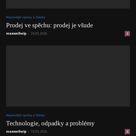
Nejnovější zprávy a články
Prodej ve spěchu: prodej je všude
maxwelhelp
-
24.05.2026
0
Nejnovější zprávy a články
Technologie, odpadky a problémy
maxwelhelp
-
18.05.2026
0