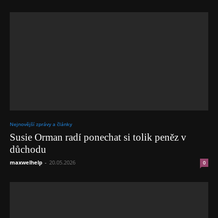
Nejnovější zprávy a články
Susie Orman radí ponechat si tolik peněz v
důchodu
maxwelhelp
-
20.05.2026
0