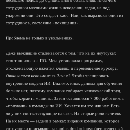
несколько недель до официального объявления, из-за чего
сотрудники месяцами жили в неведении, гадая, не под
ударом ли они. Это создает хаос. Или, как выразился один из
сотрудников, состояние «похищения».
Проблема не только в увольнениях.
Даже выжившие сталкиваются с тем, что на их ноутбуках
стоит шпионское ПО. Meta установила программу,
отслеживающую нажатия клавиш и перемещение курсора.
Отказаться невозможно.
Зачем? Чтобы тренировать
внутренние модели ИИ. Видимо, иных данных для обучения
больше нет, поэтому компания собирает человеческий труд,
чтобы кормить машины. Затем оставшихся 7 000 работников
«призвали» в команды по ИИ. Хочется им это или нет. Есть
ли у них соответствующие навыки. Их старые роли исчезли.
На их месте — задачи в рамках видения компании, которое
сотрудники описывают как uninspired «сlops» (неинтересный