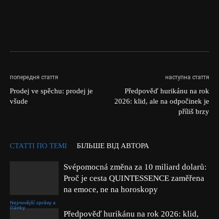
попередня стаття
наступна стаття
Prodej ve spěchu: prodej je
Předpověď hurikánu na rok
všude
2026: klid, ale na odpočinek je
příliš brzy
СТАТТІ ПО ТЕМІ
БІЛЬШЕ ВІД АВТОРА
Svépomocná změna za 10 miliard dolarů:
Proč je cesta QUINTESSENCE zaměřena
na emoce, ne na horoskopy
Nejnovější zprávy a
články
Předpověď hurikánu na rok 2026: klid,