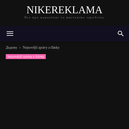
NIKEREKLAMA
Все про маркетинг та мистецтво заробітку
Додому
Nejnovější zprávy a články
Nejnovější zprávy a články