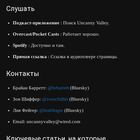
Слушать
Подкаст-приложение
: Поиск Uncanny Valley.
Overcast/Pocket Casts
: Работает хорошо.
Spotify
: Доступно и там.
Прямая ссылка
: Ссылка в аудиоплеере страницы.
Контакты
Брайан Барретт:
@brbarrett
(Bluesky)
Зои Шиффер:
@zoeschiffer
(Bluesky)
Лия Фейгер:
@leahfeiger
(Bluesky)
Email:
uncannyvalley@wired.com
Ключевые статьи, на которые