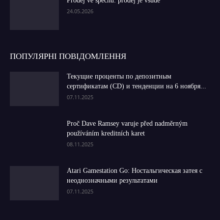
Prodej ve spěchu: prodej je všude
24.05.2026
ПОПУЛЯРНІ ПОВІДОМЛЕННЯ
Текущие проценты по депозитным
сертификатам (CD) и тенденции на 6 ноября...
07.11.2025
Proč Dave Ramsey varuje před nadměrným
používáním kreditních karet
08.11.2025
Atari Gamestation Go: Ностальгическая затея с
неоднозначными результатами
07.11.2025