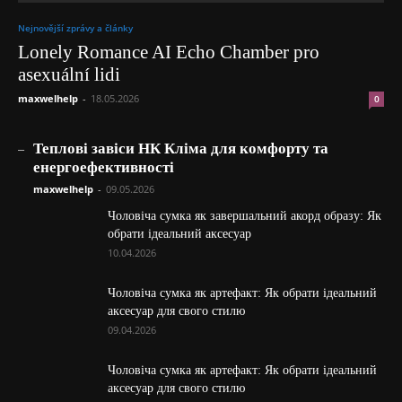
Nejnovější zprávy a články
Lonely Romance AI Echo Chamber pro
asexuální lidi
maxwelhelp
-
18.05.2026
0
_
Теплові завіси НК Кліма для комфорту та
енергоефективності
maxwelhelp
-
09.05.2026
Чоловіча сумка як завершальний акорд образу: Як
обрати ідеальний аксесуар
10.04.2026
Чоловіча сумка як артефакт: Як обрати ідеальний
аксесуар для свого стилю
09.04.2026
Чоловіча сумка як артефакт: Як обрати ідеальний
аксесуар для свого стилю