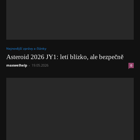
Nejnovější zprávy a články
Asteroid 2026 JY1: letí blízko, ale bezpečně
maxwelhelp
-
19.05.2026
0