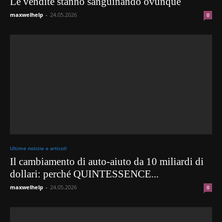
Le vendite stanno sanguinando ovunque
maxwelhelp
-
24.05.2026
0
Ultime notizie e articoli
Il cambiamento di auto-aiuto da 10 miliardi di
dollari: perché QUINTESSENCE...
maxwelhelp
-
24.05.2026
0