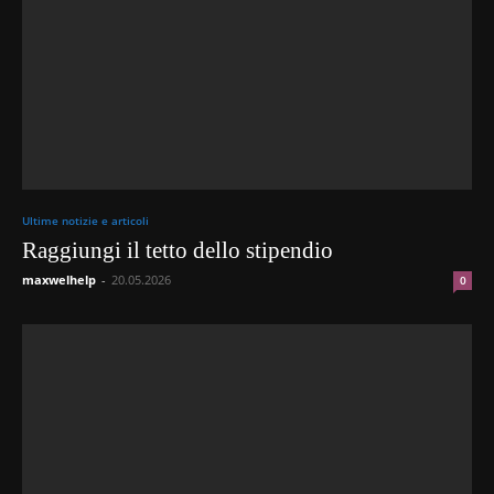
Ultime notizie e articoli
Raggiungi il tetto dello stipendio
maxwelhelp
-
20.05.2026
0