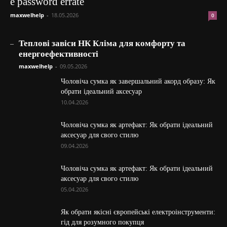
e password errate
maxwelhelp
-
18.05.2026
0
_
Теплові завіси НК Кліма для комфорту та
енергоефективності
maxwelhelp
-
09.05.2026
Чоловіча сумка як завершальний акорд образу: Як
обрати ідеальний аксесуар
10.04.2026
Чоловіча сумка як артефакт: Як обрати ідеальний
аксесуар для свого стилю
09.04.2026
Чоловіча сумка як артефакт: Як обрати ідеальний
аксесуар для свого стилю
05.04.2026
Як обрати якісні європейські електроінструменти:
гід для розумного покупця