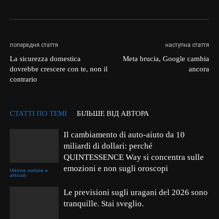
попередня стаття
наступна стаття
La sicurezza domestica
Meta brucia, Google cambia
dovrebbe crescere con te, non il
ancora
contrario
СТАТТІ ПО ТЕМІ
БІЛЬШЕ ВІД АВТОРА
Il cambiamento di auto-aiuto da 10
miliardi di dollari: perché
QUINTESSENCE Way si concentra sulle
emozioni e non sugli oroscopi
Ultime notizie e
articoli
Le previsioni sugli uragani del 2026 sono
tranquille. Stai sveglio.