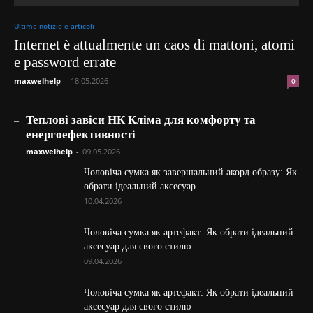
Ultime notizie e articoli
Internet è attualmente un caos di mattoni, atomi
e password errate
maxwelhelp
-
18.05.2026
0
_
Теплові завіси НК Кліма для комфорту та
енергоефективності
maxwelhelp
-
09.05.2026
Чоловіча сумка як завершальний акорд образу: Як
обрати ідеальний аксесуар
10.04.2026
Чоловіча сумка як артефакт: Як обрати ідеальний
аксесуар для свого стилю
09.04.2026
Чоловіча сумка як артефакт: Як обрати ідеальний
аксесуар для свого стилю