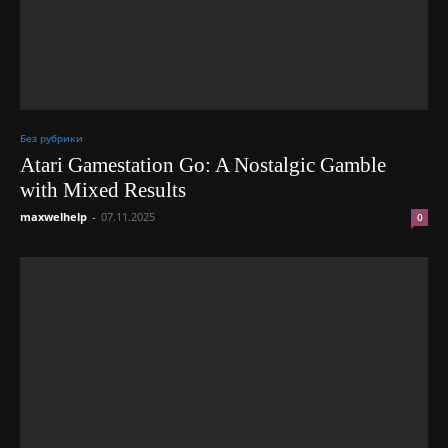
Без рубрики
Atari Gamestation Go: A Nostalgic Gamble
with Mixed Results
maxwelhelp
-
07.11.2025
0