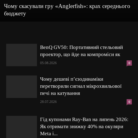
Чому скасували гру «Anglerfish»: крах середнього
бюджету
BenQ GV50: Портативний стельовий
проектор, що йде на компроміси як
05.08.2026
0
Чому дешеві п’єзодинаміки
перетворили сигнал мікрохвильової
печі на катування
28.07.2026
0
Гід купонами Ray-Ban на липень 2026:
Як отримати знижку 40% на окуляри
Meta і...