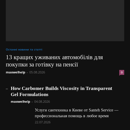
Останні новини та статті
13 кращих уживаних автомобілів для
покупки за готівку на пенсії
maxwelhelp
-
05.08.2026
0
_
How Carbomer Builds Viscosity in Transparent
Gel Formulations
maxwelhelp
-
04.08.2026
Услуги сантехника в Киеве от Santeh Service —
профессиональная помощь в любое время
22.07.2026