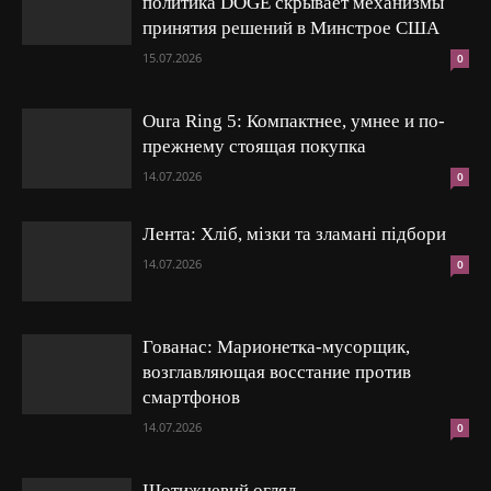
политика DOGE скрывает механизмы
принятия решений в Минстрое США
15.07.2026
0
Oura Ring 5: Компактнее, умнее и по-
прежнему стоящая покупка
14.07.2026
0
Лента: Хліб, мізки та зламані підбори
14.07.2026
0
Гованас: Марионетка-мусорщик,
возглавляющая восстание против
смартфонов
14.07.2026
0
Щотижневий огляд