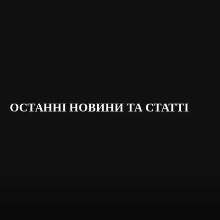
ОСТАННІ НОВИНИ ТА СТАТТІ
Останні новини та статті
Event-новини
Анонси заходів
Інструменти Мікс
Інтернет маркетинг
Конкуренція
Маркетинг послуг
Новини
Новости
Практикум
Прес-релізи подій
Софт-огляд
Управління