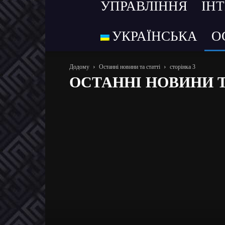
УПРАВЛІННЯ
ІН
УКРАЇНСЬКА
О
Додому
Останні новини та статті
сторінка 3
ОСТАННІ НОВИНИ Т
Останні новини та статті
Event-новини
Анонси за
Маркетинг послуг
Новини
Новости
Практику