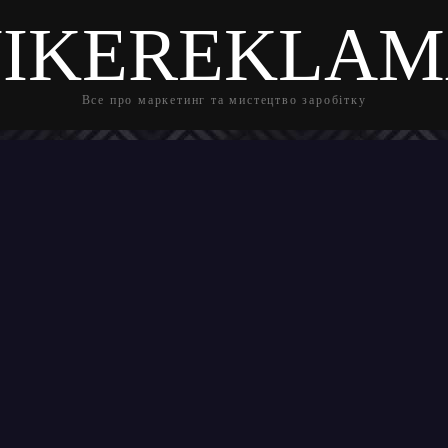
IKEREKLA
Все про маркетинг та мистецтво заробітку