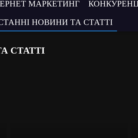
ТЕРНЕТ МАРКЕТИНГ
КОНКУРЕНЦ
СТАННІ НОВИНИ ТА СТАТТІ
А СТАТТІ
ходів
Інструменти Мікс
Інтернет маркетинг
Конкуренція
м
Прес-релізи подій
Софт-огляд
Управління