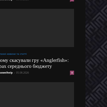
танні новини та статті
ому скасували гру «Anglerfish»:
рах середнього бюджету
xwelhelp
-
05.08.2026
0