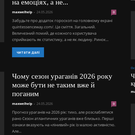
на емоціях, а не...
maxwelhelp
-
24.05.2026
0
Забудьте про додаток гороскоп на головному екрані
quintessenceway.com/. Це сміття. Загальний.
Величезний помий, де кожного користувача
сприймають як статистику, а не як людину. Ринок...
читати далі
Ос
Чому сезон ураганів 2026 року
Ч
к
може бути не таким вже й
ma
поганим
maxwelhelp
-
24.05.2026
0
Прогноз ураганів на 2026 рік: тихо, але розслаблятися
рано Сезон атлантичних ураганів вже близько. Перші
ознаки вказують на «лінивий» рік із малою активністю.
Але...