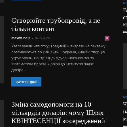
Ос
B
с
Створюйте трубопровід, а не
к
тільки контент
ma
maxwelhelp
-
24.05.2026
0
Увага залишила сітку. Традиційні витрати на рекламу
розливаються по кишенях. Зокрема, кишені творців,
угруповань, центрів індивідуального контенту.
Математика проста. Довіра до інститутів падає.
Довіра...
читати далі
Ос
Зміна самодопомоги на 10
Ч
н
мільярдів доларів: чому Шлях
м
КВІНТЕСЕНЦІЇ зосереджений
ma