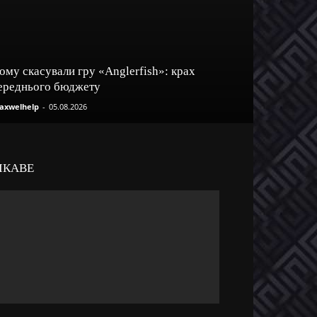
ому скасували гру «Anglerfish»: крах
ереднього бюджету
axwelhelp
-
05.08.2026
ІКАВЕ