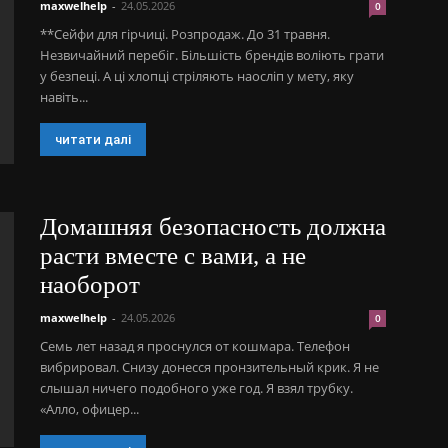
maxwelhelp
-
24.05.2026
0
**Сейфи для гірчиці. Розпродаж. До 31 травня.
Незвичайний перебіг. Більшість брендів воліють грати
у безпеці. А ці хлопці стріляють наосліп у мету, яку
навіть...
читати далі
Домашняя безопасность должна
расти вместе с вами, а не
наоборот
maxwelhelp
-
24.05.2026
0
Семь лет назад я проснулся от кошмара. Телефон
вибрировал. Снизу донесся пронзительный крик. Я не
слышал ничего подобного уже год. Я взял трубку.
«Алло, офицер...