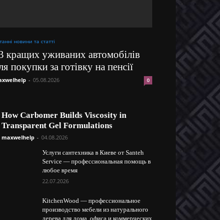
танні новини та статті
3 кращих уживаних автомобілів
ля покупки за готівку на пенсії
xwelhelp
-
05.08.2026
0
How Carbomer Builds Viscosity in
Transparent Gel Formulations
maxwelhelp
-
04.08.2026
Услуги сантехника в Киеве от Santeh
Service — профессиональная помощь в
любое время
22.07.2026
KitchenWood — профессиональное
производство мебели из натурального
дерева для дома, офиса и коммерческих