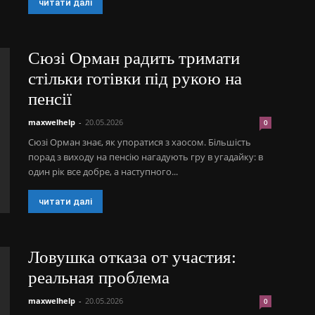
читати далі
Сюзі Орман радить тримати
стільки готівки під рукою на
пенсії
maxwelhelp
-
20.05.2026
0
Сюзі Орман знає, як упоратися з хаосом. Більшість
порад з виходу на пенсію нагадують гру в угадайку: в
один рік все добре, а наступного...
читати далі
Ловушка отказа от участия:
реальная проблема
maxwelhelp
-
20.05.2026
0