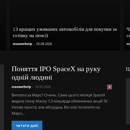
13 кращих уживаних автомобілів для покупки за
Ч
готівку на пенсії
с
maxwelhelp
-
05.08.2026
m
Поняття IPO SpaceX на руку
Ц
одній людині
maxwelhelp
-
26.05.2026
0
Виплата за Марс? Січень. Саме цього місяця SpaceX
видала Ілону Маску 1,3 мільярда обмежених акцій 🚀
Умова проста, але абсурдна. Він має поселити на
Марсі...
читати далі