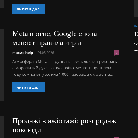
читати далі
Ос
Meta в огне, Google снова
1
меняет правила игры
д
ma
maxwelhelp
-
24.05.2026
0
Атмосфера в Meta — трупная. Прибыль бьет рекорды,
а моральный дух? На нулевой отметке. В прошлом
_
году компания уволила 1 000 человек, а с момента...
читати далі
Продажі в ажіотажі: розпродаж
повсюди