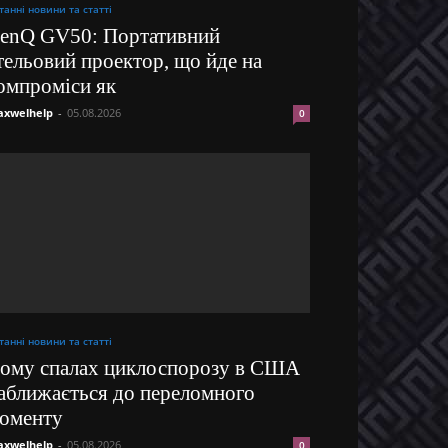
танні новини та статті
enQ GV50: Портативний
тельовий проектор, що йде на
омпроміси як
xwelhelp
-
05.08.2026
0
танні новини та статті
ому спалах циклоспорозу в США
аближається до переломного
оменту
xwelhelp
-
05.08.2026
0