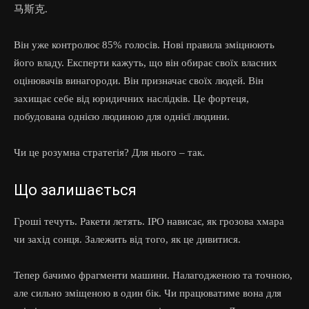
马斯克.
Він уже контролює 85% голосів. Нові правила зміцнюють
його владу. Експерти кажуть, що він обирає своїх власних
оцінювачів винагороди. Він призначає своїх людей. Він
захищає себе від юридичних наслідків. Це фортеця,
побудована однією людиною для однієї людини.
Чи це розумна стратегія? Для нього – так.
Що залишається
Гроші течуть. Ракети летять. IPO нависає, як грозова хмара
чи захід сонця. Залежить від того, як це дивитися.
Тепер бачимо фрагменти машини. Налагодженою та точною,
але сильно зміщеною в один бік. Чи працюватиме вона для