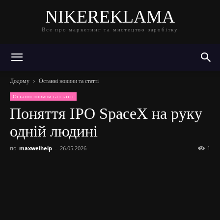
NIKEREKLAMA
Все про маркетинг та мистецтво заробітку
Додому
Останні новини та статті
Останні новини та статті
Поняття IPO SpaceX на руку
одній людині
по
maxwelhelp
-
26.05.2026
1