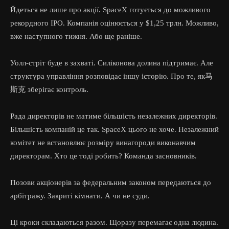
Йдеться не лише про акції. SpaceX готується до можливого
рекордного IPO. Компанія оцінюється у $1,25 трлн. Можливо,
вже наступного тижня. Або ще раніше.
Уолл-стріт буде в захваті. Силіконова долина підтримає. Але
структура управління розповідає іншу історію. Про те, як马
斯克 зберігає контроль.
Рада директорів не матиме більшість незалежних директорів.
Більшість компаній це так. SpaceX цього не хоче. Незалежний
комітет не встановлює розміру винагороди виконавчим
директорам. Хто це тоді робить? Команда засновників.
Позови акціонерів за федеральним законом передаються до
арбітражу. Закриті кімнати. А чи не суди.
Ці кроки складаються разом. Щоразу перемагає одна людина.