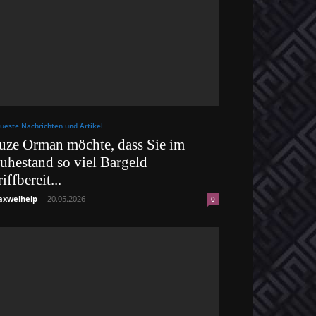
ueste Nachrichten und Artikel
uze Orman möchte, dass Sie im
uhestand so viel Bargeld
riffbereit...
xwelhelp
-
20.05.2026
0