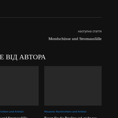
наступна стаття
Mondschüsse und Stromausfälle
Е ВІД АВТОРА
ichten und Artikel
Neueste Nachrichten und Artikel
 und Stromausfälle
Bauen Sie die Pipeline auf, nicht nur