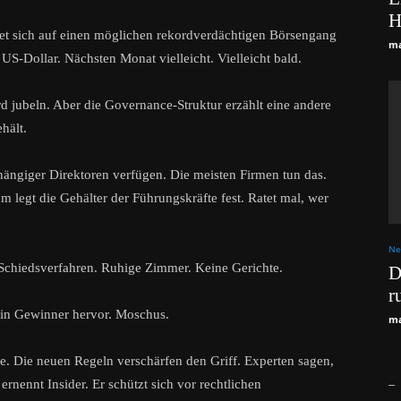
H
tet sich auf einen möglichen rekordverdächtigen Börsengang
ma
 US-Dollar. Nächsten Monat vielleicht. Vielleicht bald.
ird jubeln. Aber die Governance-Struktur erzählt eine andere
hält.
hängiger Direktoren verfügen. Die meisten Firmen tun das.
 legt die Gehälter der Führungskräfte fest. Ratet mal, wer
Ne
Schiedsverfahren. Ruhige Zimmer. Keine Gerichte.
D
r
ein Gewinner hervor. Moschus.
ma
te. Die neuen Regeln verschärfen den Griff. Experten sagen,
_
 ernennt Insider. Er schützt sich vor rechtlichen