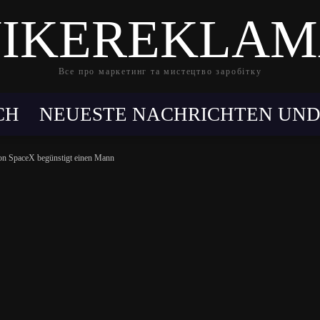
IKEREKLA
Все про маркетинг та мистецтво заробітку
CH
NEUESTE NACHRICHTEN UND
on SpaceX begünstigt einen Mann