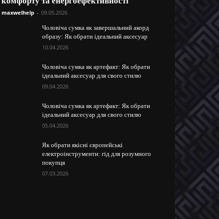
комфорту та енергоефективності
maxwelhelp
-
09.05.2026
Чоловіча сумка як завершальний акорд
образу: Як обрати ідеальний аксесуар
10.04.2026
Чоловіча сумка як артефакт: Як обрати
ідеальний аксесуар для свого стилю
09.04.2026
Чоловіча сумка як артефакт: Як обрати
ідеальний аксесуар для свого стилю
05.04.2026
Як обрати якісні європейські
електроінструменти: гід для розумного
покупця
07.03.2026