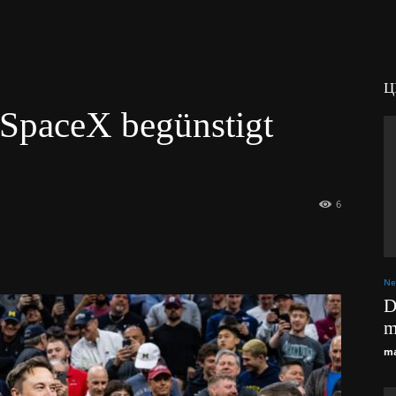
Ц
SpaceX begünstigt
6
Ne
D
m
ma