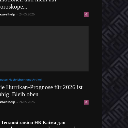
oroskope...
xwelhelp
-
24.05.2026
0
ueste Nachrichten und Artikel
ie Hurrikan-Prognose für 2026 ist
uhig. Bleib oben.
xwelhelp
-
24.05.2026
0
Теплові завіси НК Кліма для