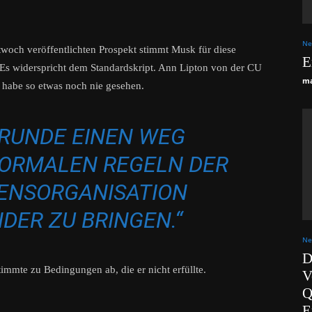
Ne
och veröffentlichten Prospekt stimmt Musk für diese
E
e. Es widerspricht dem Standardskript. Ann Lipton von der CU
ma
e habe so etwas noch nie gesehen.
GRUNDE EINEN WEG
NORMALEN REGELN DER
NSORGANISATION
DER ZU BRINGEN.“
Ne
D
timmte zu Bedingungen ab, die er nicht erfüllte.
V
Q
E