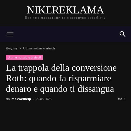
NIKEREKLAMA
Все про маркетинг та мистецтво заробітку
Додому
Ultime notizie e articoli
Ultime notizie e articoli
La trappola della conversione
Roth: quando fa risparmiare
denaro e quando ti dissangua
по
maxwelhelp
-
29.05.2026
5