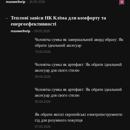
maxwelhelp
-
26.05.2026
0
_
Теплові завіси НК Кліма для комфорту та
енергоефективності
maxwelhelp
-
09.05.2026
Чоловіча сумка як завершальний акорд образу: Як
обрати ідеальний аксесуар
10.04.2026
Чоловіча сумка як артефакт: Як обрати ідеальний
аксесуар для свого стилю
09.04.2026
Чоловіча сумка як артефакт: Як обрати ідеальний
аксесуар для свого стилю
05.04.2026
Як обрати якісні європейські електроінструменти:
гід для розумного покупця
07.03.2026