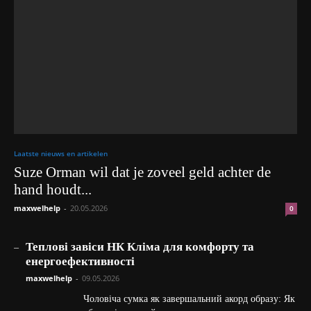
Laatste nieuws en artikelen
Suze Orman wil dat je zoveel geld achter de
hand houdt...
maxwelhelp
-
20.05.2026
0
_
Теплові завіси НК Кліма для комфорту та
енергоефективності
maxwelhelp
-
09.05.2026
Чоловіча сумка як завершальний акорд образу: Як