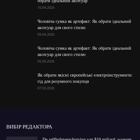
обрати ідеальний аксесуар
10.04.2026
Чоловіча сумка як артефакт: Як обрати ідеальний
аксесуар для свого стилю
09.04.2026
Чоловіча сумка як артефакт: Як обрати ідеальний
аксесуар для свого стилю
05.04.2026
Як обрати якісні європейські електроінструменти:
гід для розумного покупця
07.03.2026
ВИБІР РЕДАКТОРА
De zelfhulpverschuiving van $10 miljard: waarom