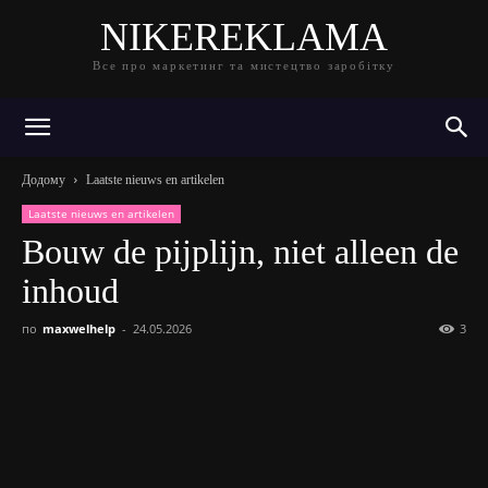
NIKEREKLAMA
Все про маркетинг та мистецтво заробітку
Додому
Laatste nieuws en artikelen
Laatste nieuws en artikelen
Bouw de pijplijn, niet alleen de
inhoud
по
maxwelhelp
-
24.05.2026
3