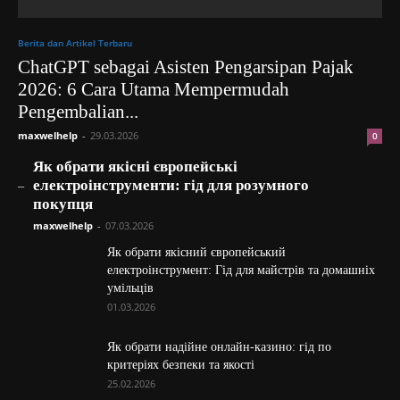
Berita dan Artikel Terbaru
ChatGPT sebagai Asisten Pengarsipan Pajak
2026: 6 Cara Utama Mempermudah
Pengembalian...
maxwelhelp
-
29.03.2026
0
Як обрати якісні європейські
_
електроінструменти: гід для розумного
покупця
maxwelhelp
-
07.03.2026
Як обрати якісний європейський
електроінструмент: Гід для майстрів та домашніх
умільців
01.03.2026
Як обрати надійне онлайн-казино: гід по
критеріях безпеки та якості
25.02.2026