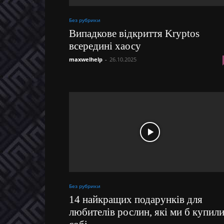
Без рубрики
Випадкове відкриття Kryptos
всередині хаосу
maxwelhelp
-
26.10.2025
Без рубрики
14 найкращих подарунків для
любителів рослин, які ми б купил