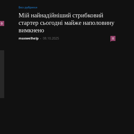
Без рубрики
Мій найнадійніший стрибковий
стартер сьогодні майже наполовину
0
вимкнено
maxwelhelp
-
08.10.2025
0