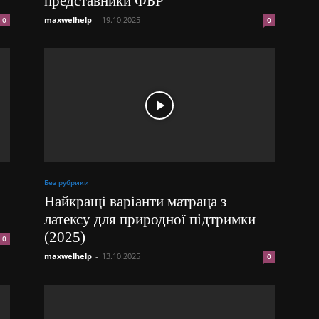
представники ФБР
maxwelhelp
-
19.10.2025
0
0
Без рубрики
Найкращі варіанти матраца з
латексу для природної підтримки
(2025)
0
maxwelhelp
-
13.10.2025
0