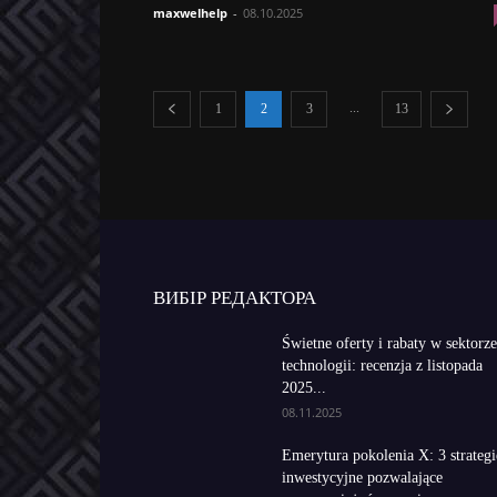
maxwelhelp
-
08.10.2025
...
1
2
3
13
ВИБІР РЕДАКТОРА
Świetne oferty i rabaty w sektorze
technologii: recenzja z listopada
2025...
08.11.2025
Emerytura pokolenia X: 3 strategi
inwestycyjne pozwalające