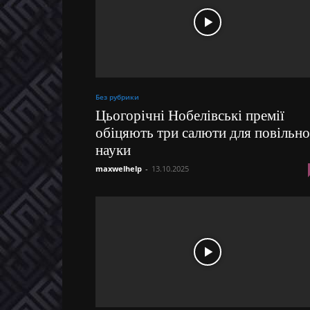
Без рубрики
Цьогорічні Нобелівські премії
обіцяють три салюти для повільно
науки
maxwelhelp
-
13.10.2025