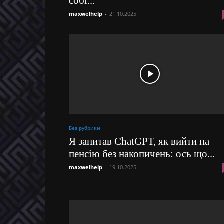
собі...
maxwelhelp
-
21.10.2025
Без рубрики
Я запитав ChatGPT, як вийти на
пенсію без накопичень: ось що...
maxwelhelp
-
19.10.2025