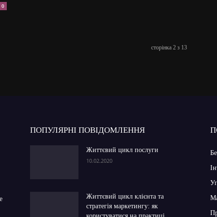
0
сторінка 2 з 13
ПОПУЛЯРНІ ПОВІДОМЛЕННЯ
П
Життєвий цикл послуги
Бе
10.02.2020
Ін
Уп
Життєвий цикл клієнта та
Ма
e
стратегія маркетингу: як
П
користуватися на практиці