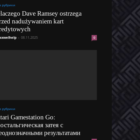
з рубрики
laczego Dave Ramsey ostrzega
rzed nadużywaniem kart
redytowych
xwelhelp
-
08.11.2025
0
з рубрики
tari Gamestation Go:
остальгическая затея с
еоднозначными результатами