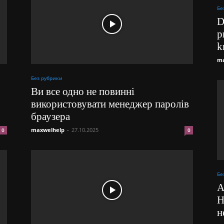
Бе
D
p
k
ma
Без рубрики
Ви все одно не повинні
використовувати менеджер паролів
браузера
maxwelhelp
-
27.10.2025
0
0
Бе
A
Н
н