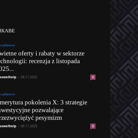
ІКАВЕ
з рубрики
wietne oferty i rabaty w sektorze
echnologii: recenzja z listopada
025...
xwelhelp
-
08.11.2025
0
з рубрики
merytura pokolenia X: 3 strategie
nwestycyjne pozwalające
rzezwyciężyć pesymizm
xwelhelp
-
08.11.2025
0