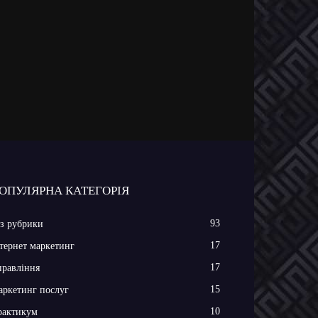
ОПУЛЯРНА КАТЕГОРІЯ
93
з рубрики
17
тернет маркетинг
17
равління
15
ркетинг послуг
10
рактикум