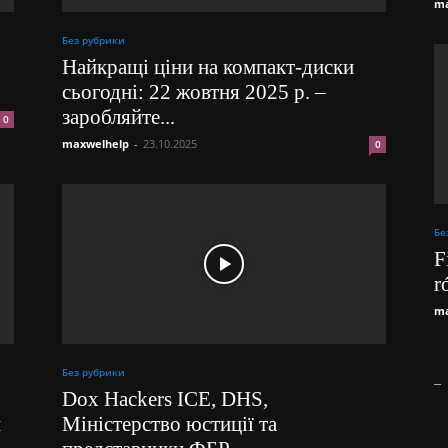
ma
Без рубрики
Найкращі ціни на компакт-диски
сьогодні: 22 жовтня 2025 р. –
заробляйте...
0
maxwelhelp
-
23.10.2025
0
Бе
F
r
ma
Без рубрики
_
Dox Hackers ICE, DHS,
и
Міністерство юстиції та