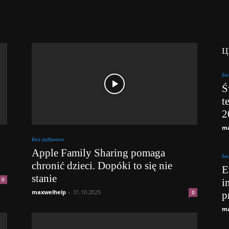
Ц
Бе
Ś
t
2
ma
Без рубрики
Apple Family Sharing pomaga
Бе
chronić dzieci. Dopóki to się nie
E
stanie
0
i
maxwelhelp
-
31.10.2025
0
p
ma