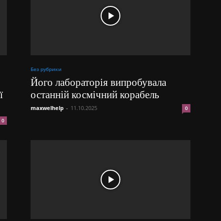
Без рубрики
Його лабораторія випробувала
ї
останній космічний корабель
maxwelhelp
-
11.10.2025
0
0