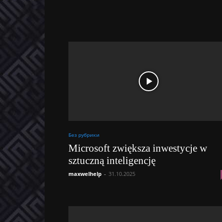
Без рубрики
Microsoft zwiększa inwestycje w
sztuczną inteligencję
maxwelhelp
-
31.10.2025