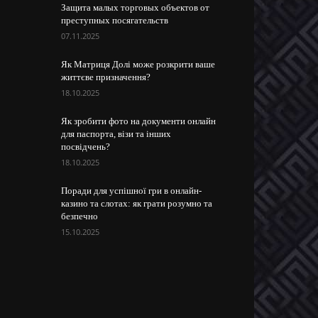
Защита малых торговых объектов от
преступных посягательств
07.11.2025
Як Матриця Долі може розкрити ваше
життєве призначення?
18.10.2025
Як зробити фото на документи онлайн
для паспорта, візи та інших
посвідчень?
18.10.2025
Поради для успішної гри в онлайн-
казино та слотах: як грати розумно та
безпечно
15.10.2025