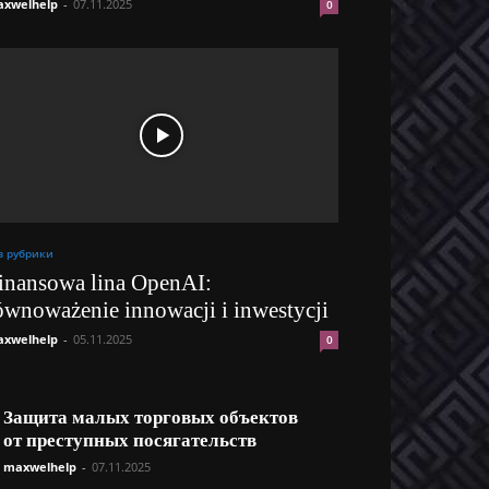
xwelhelp
-
07.11.2025
0
з рубрики
inansowa lina OpenAI:
ównoważenie innowacji i inwestycji
xwelhelp
-
05.11.2025
0
Защита малых торговых объектов
от преступных посягательств
maxwelhelp
-
07.11.2025