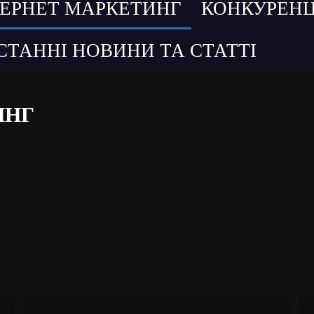
ТЕРНЕТ МАРКЕТИНГ
КОНКУРЕНЦ
СТАННІ НОВИНИ ТА СТАТТІ
ИНГ
ходів
Інструменти Мікс
Інтернет маркетинг
Конкуренція
м
Прес-релізи подій
Софт-огляд
Управління