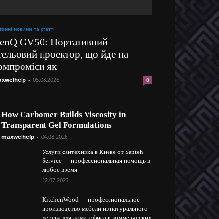
танні новини та статті
enQ GV50: Портативний
тельовий проектор, що йде на
омпроміси як
xwelhelp
-
05.08.2026
0
How Carbomer Builds Viscosity in
Transparent Gel Formulations
maxwelhelp
-
04.08.2026
Услуги сантехника в Киеве от Santeh
Service — профессиональная помощь в
любое время
22.07.2026
KitchenWood — профессиональное
производство мебели из натурального
дерева для дома, офиса и коммерческих