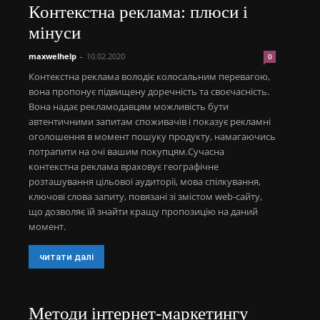
Контекстна реклама: плюси і
мінуси
maxwelhelp
-
10.02.2020
0
Контекстна реклама володіє колосальним перевагою,
вона пропонує підвищену доречність та своєчасність.
Вона надає рекламодавцям можливість бути
автентичними запитам споживачів і показує рекламні
оголошення в момент пошуку продукту, намагаючись
потрапити на очі вашим покупцям.Сучасна
контекстна реклама враховує географічне
розташування цільової аудиторії, мова спілкування,
ключові слова запиту, повязані зі змістом web-сайту,
що дозволяє їй знайти кращу пропозицію на даний
момент.
читати далі
Методи інтернет-маркетингу