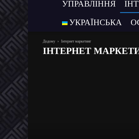
УПРАВЛІННЯ
ІН
УКРАЇНСЬКА
О
Додому
Інтернет маркетинг
ІНТЕРНЕТ МАРКЕТ
Останні новини та статті
Event-новини
Анонси за
Маркетинг послуг
Новини
Новости
Практику