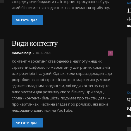
стверджуючи бюджети на інтернет-просування, будь-
Ос
який бізнесмен закладається на отримання прибутку.
1
д
читати далі
ma
Види контенту
maxwelhelp
-
10.02.2020
0
Контент маркетинг став однією з найпотужніших
стратегій цифрового маркетингу для різних компаній
всіх розмірів і галузей. Однак, коли справа доходить до
розробки власної стратегії контент маркетингу, може
здатися складним завданням, які види контенту варто
використати для розвитку свого бізнесу.При згадці
Ос
слова «контент» більшість подумає про тексти, деякі –
Ч
про картинках, частина згадає про роликах, які вони
к
нещодавно дивилися на YouTube.
ma
читати далі