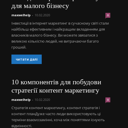
для малого бізнесу
maxwelhelp
-
10.02.2020
0
Інвестиції в інтернет маркетинг в сучасному світі стали
найбільш ефективним і найкращим вкладенням для
власників малого бізнесу. Ви можете звязатися з
великою кількістю людей, не витрачаючи багато
грошей.
читати далі
10 компонентів для побудови
стратегії контент маркетингу
maxwelhelp
-
10.02.2020
0
Стратегія контент маркетингу, контент стратегія і
контент планДуже часто люди використовують ці
терміни взаємозамінні, хоча між поняттями існують
відмінності.