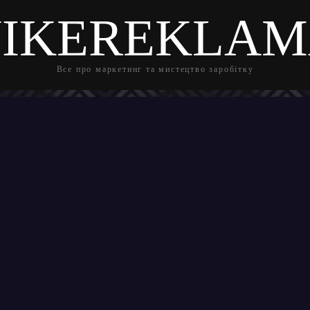
IKEREKLA
Все про маркетинг та мистецтво заробітку