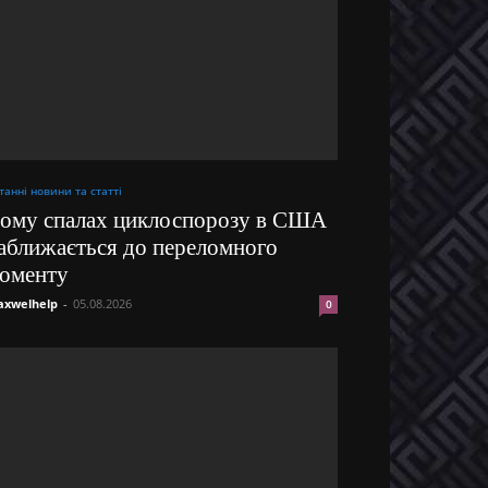
танні новини та статті
ому спалах циклоспорозу в США
аближається до переломного
оменту
xwelhelp
-
05.08.2026
0