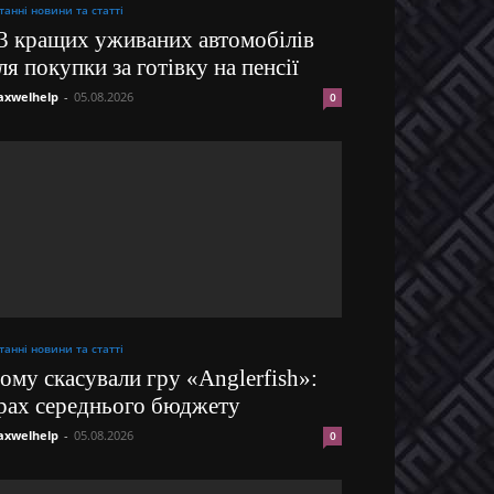
танні новини та статті
3 кращих уживаних автомобілів
ля покупки за готівку на пенсії
xwelhelp
-
05.08.2026
0
танні новини та статті
ому скасували гру «Anglerfish»:
рах середнього бюджету
xwelhelp
-
05.08.2026
0