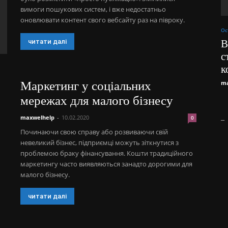
вимоги пошукових систем, і вже недостатньо
оновлювати контент свого вебсайту раз на півроку.
Ос
читати далі
B
с
к
Маркетинг у соціальних
ma
мережах для малого бізнесу
maxwelhelp
-
10.02.2020
_
0
Починаючи свою справу або розвиваючи свій
невеликий бізнес, підприємці можуть зіткнутися з
проблемою браку фінансування. Кошти традиційного
маркетингу часто виявляються занадто дорогими для
малого бізнесу.
читати далі