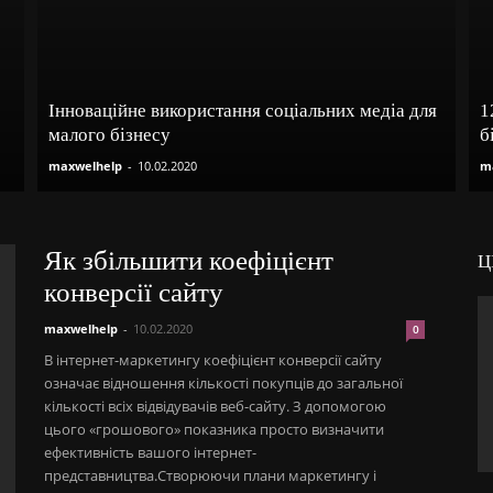
Інноваційне використання соціальних медіа для
1
малого бізнесу
б
maxwelhelp
-
10.02.2020
m
Як збільшити коефіцієнт
Ц
конверсії сайту
maxwelhelp
-
10.02.2020
0
В інтернет-маркетингу коефіцієнт конверсії сайту
означає відношення кількості покупців до загальної
кількості всіх відвідувачів веб-сайту. З допомогою
цього «грошового» показника просто визначити
ефективність вашого інтернет-
представництва.Створюючи плани маркетингу і