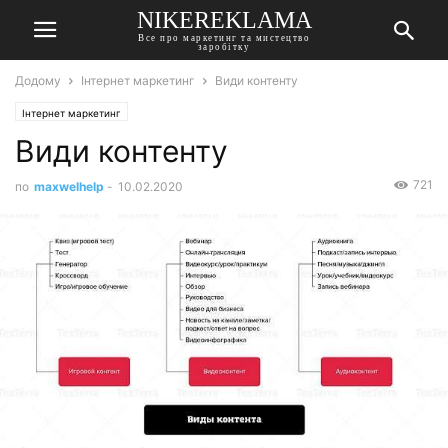
NIKEREKLAMA
Все про маркетинг та мистецтво
заробітку
Додому
Інтернет маркетинг
Види контенту
Інтернет маркетинг
Види контенту
721
по
maxwelhelp
-
10.02.2020