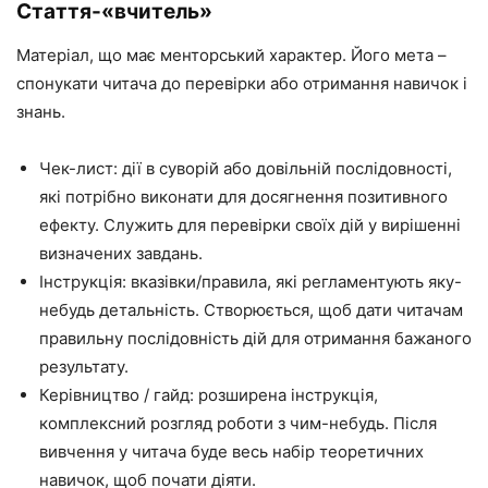
Стаття-«вчитель»
Матеріал, що має менторський характер. Його мета –
спонукати читача до перевірки або отримання навичок і
знань.
Чек-лист: дії в суворій або довільній послідовності,
які потрібно виконати для досягнення позитивного
ефекту. Служить для перевірки своїх дій у вирішенні
визначених завдань.
Інструкція: вказівки/правила, які регламентують яку-
небудь детальність. Створюється, щоб дати читачам
правильну послідовність дій для отримання бажаного
результату.
Керівництво / гайд: розширена інструкція,
комплексний розгляд роботи з чим-небудь. Після
вивчення у читача буде весь набір теоретичних
навичок, щоб почати діяти.