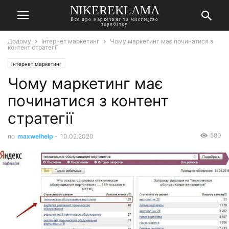
NIKEREKLAMA
Все про маркетинг та мистецтво
заробітку
Додому
Інтернет маркетинг
Чому маркетинг має починатися з
контент стратегії
Інтернет маркетинг
Чому маркетинг має
починатися з контент
стратегії
580
по
maxwelhelp
-
10.02.2020