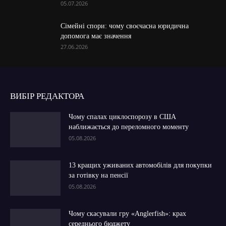
05.07.2026
Сімейні спори: чому своєчасна юридична
допомога має значення
27.06.2026
ВИБІР РЕДАКТОРА
Чому спалах циклоспорозу в США
наближається до переломного моменту
05.08.2026
13 кращих уживаних автомобілів для покупки
за готівку на пенсії
05.08.2026
Чому скасували гру «Anglerfish»: крах
середнього бюджету