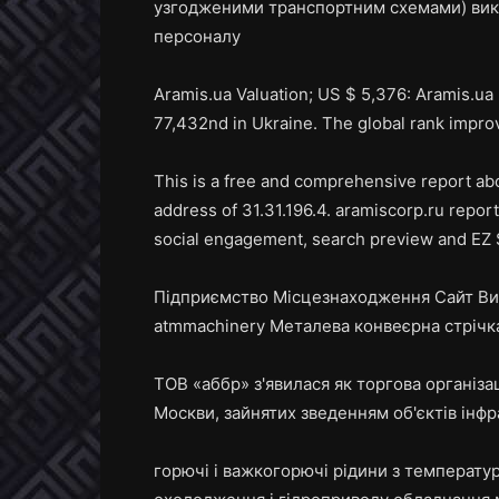
узгодженими транспортним схемами) вик
персоналу
Aramis.ua Valuation; US $ 5,376: Aramis.ua 
77,432nd in Ukraine. The global rank impro
This is a free and comprehensive report abo
address of 31.31.196.4. aramiscorp.ru report:
social engagement, search preview and EZ 
Підприємство Місцезнаходження Сайт Вид
atmmachinery Металева конвеєрна стрічка (e
ТОВ «аббр» з'явилася як торгова організа
Москви, зайнятих зведенням об'єктів інфр
горючі і важкогорючі рідини з температу