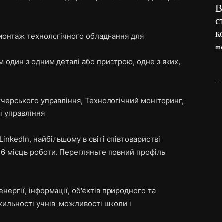
B
с
к
монтаж технологічного обладнання для
ma
м один з одним деталі або пристрою, одне з яких,
_
тчерського управління, Технологічний моніторинг,
і управління
inkedIn, найбільшому в світі співтоваристві
о 6 місць роботи. Перегляньте повний профіль
нергії, інформації, об'єктів природного та
схильності учнів, можливості школи і