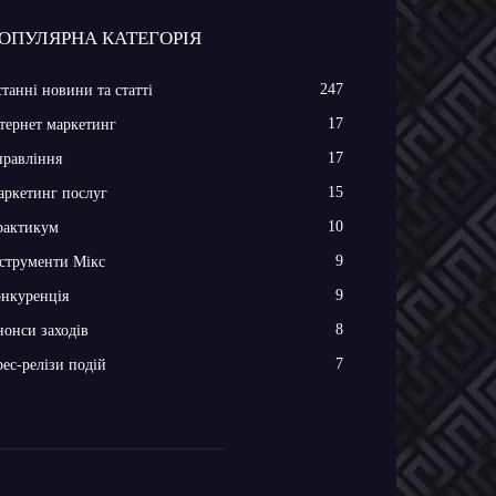
ОПУЛЯРНА КАТЕГОРІЯ
247
танні новини та статті
17
тернет маркетинг
17
равління
15
ркетинг послуг
10
рактикум
9
струменти Мікс
9
нкуренція
8
онси заходів
7
ес-релізи подій