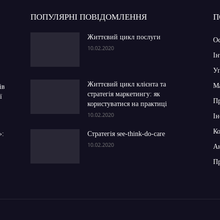
ПОПУЛЯРНІ ПОВІДОМЛЕННЯ
П
Життєвий цикл послуги
Ос
10.02.2020
Ін
Уп
Життєвий цикл клієнта та
Ма
ів
стратегія маркетингу: як
ї
П
користуватися на практиці
10.02.2020
Ін
Ко
»:
Стратегія see-think-do-care
10.02.2020
Ан
Пр