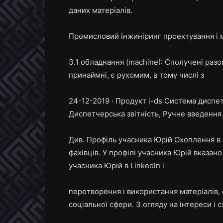
даних матеріалів.
Промисловий інжиніринг проектування і 
3.1 обладнання (machine): Сполучені разо
принаймні, є рухомим, в тому числі з
24-12-2019 · Продукт i-ds Система диспе
Диспетчерська звітність, Ручне введення 
Див. Профіль учасника Юрій Охоплення в L
фахівців. У профілі учасника Юрій вказан
учасника Юрій в LinkedIn і
перетворення і використання матеріалів, е
соціальної сфери. З огляду на інтереси і 