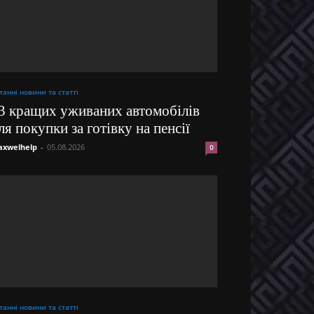
танні новини та статті
3 кращих уживаних автомобілів
ля покупки за готівку на пенсії
xwelhelp
-
05.08.2026
0
танні новини та статті