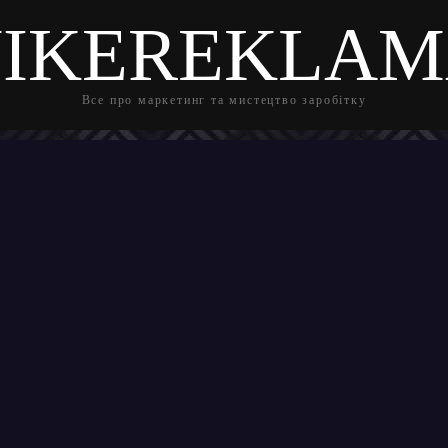
IKEREKLA
Все про маркетинг та мистецтво заробітку