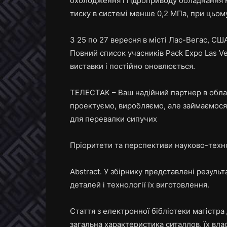
охолодження і гідроприводу обладнання
тиску в системі менше 0,2 МПа, при цьом
З 25 по 27 вересня в місті Лас-Вегас, СШ
Повний список учасників Pack Expo Las V
виставки і постійно оновлюється.
ТЕЛЕСТАК – Ваш надійний партнер в облас
проектуємо, виробляємо, але займаємося
для перевалки сипучих
Пріоритети та перспективи науково-техн
Abstract. У збірнику представлені резуль
деталей і технології їх виготовлення.
Стаття з електронної бібліотеки магістра
загальна характеристика ситаллов, їх вл