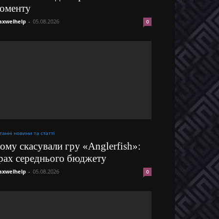
оменту
xwelhelp
-
05.08.2026
0
танні новини та статті
ому скасували гру «Anglerfish»:
рах середнього бюджету
xwelhelp
-
05.08.2026
0