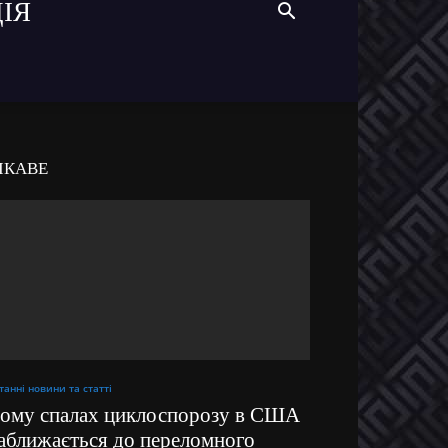
ІЯ
ІКАВЕ
танні новини та статті
ому спалах циклоспорозу в США
аближається до переломного