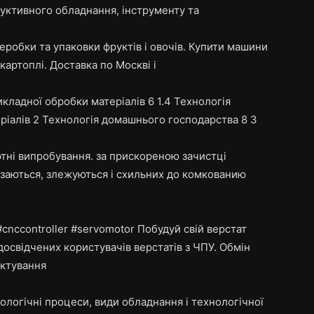
дуктивного обладнання, інструменту та
робки та упаковки фруктів і овочів. Купити машини
картоплі. Доставка по Москві і
икладної обробки матеріалів 6 1.4 Технологія
ріалів 2 Технологія домашнього господарства 8 3
ні випробування. за прискореною зачистці
рзаються, злежуються і схильних до комкованию
nccontroller #servomotor Побудуй свій верстат
 досвідчених користувачів верстатів з ЧПУ. Обмін
ектування
ологічні процеси, види обладнання і технологічної