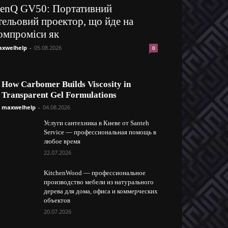
enQ GV50: Портативний
тельовий проектор, що йде на
омпроміси як
xwelhelp
-
05.08.2026
0
How Carbomer Builds Viscosity in
Transparent Gel Formulations
maxwelhelp
-
04.08.2026
Услуги сантехника в Киеве от Santeh
Service — профессиональная помощь в
любое время
22.07.2026
KitchenWood — профессиональное
производство мебели из натурального
дерева для дома, офиса и коммерческих
объектов
20.07.2026