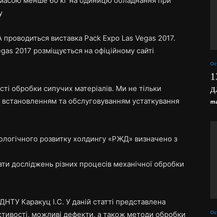
 масою менше 60 кг на одиницю обладнання при
у
А проводиться виставка Pack Expo Las Vegas 2017.
egas 2017 розміщується на офіційному сайті
Ос
1
д
ті обробки сипучих матеріалів. Ми не тільки
 встановленням та обслуговуванням устаткування
ma
ологічного розвитку холдингу «РЖД» визначено з
тати досліджень різних процесів механічної обробки
 ДНТУ Каракуц І.С. У даній статті представлена
Ос
астивості, можливі дефекти, а також методи обробки