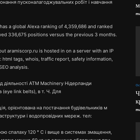
онання пусконалагоджувальних робіт і навчання
м
ma
has a global Alexa ranking of 4,359,686 and ranked
ved 336,675 positions versus the previous 3 months.
ut aramiscorp.ru is hosted in on a server with an IP
 html tags, whois, traffic report, safety information,
SEO analysis.
 діяльності ATM Machinery Нідерланди
Ос
ye link belts), в т. Ч. Для
Ч
к
ція, орієнтована на постачання будівельників м
ma
аструктури і водопровідних мереж. тел:
рою спалаху 120 ° С і вище в системах змащення,