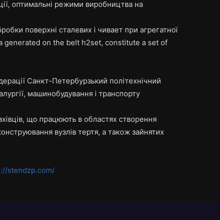
ації, оптимальні режими виробництва на
робки поверхні сталевих і чивает при агрегатної
generated on the belt h2set, constitute a set of
Федерації Санкт-Петербурзький політехнічний
алургії, машинобудування і транспорту
фахівців, що працюють в областях створення
конструювання вузлів тертя, а також зайнятих
s://stendzp.com/