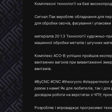
Комплексні технології на базі високопро
Сигнал Пак виробляє обладнання для пере
для обробки овочів, фасування і упаковки 
матеріалів 20 1.3 Технології художньо-пр
машинної обробки металів і штучних мате
Комплекс АСО-В успішно пройшов експерт
вантажних вагонів при вивантаженні зме
вантажів.
#ByCNC #CNC #theorycnc #steppermotor #c
разом з нами! Як для любителів, так і для
досвідом роботи на верстатах з ЧПУ; про
Розробляє і впроваджує прогресивні техн