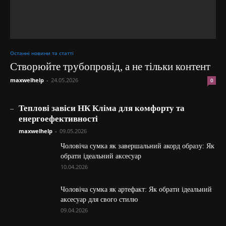
Останні новини та статті
Створюйте трубопровід, а не тільки контент
maxwelhelp
-
24.05.2026
0
_
Теплові завіси НК Кліма для комфорту та
енергоефективності
maxwelhelp
-
09.05.2026
Чоловіча сумка як завершальний акорд образу: Як
обрати ідеальний аксесуар
10.04.2026
Чоловіча сумка як артефакт: Як обрати ідеальний
аксесуар для свого стилю
09.04.2026