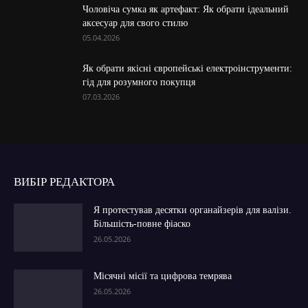
Чоловіча сумка як артефакт: Як обрати ідеальний
аксесуар для свого стилю
05.04.2026
Як обрати якісні європейські електроінструменти:
гід для розумного покупця
07.03.2026
ВИБІР РЕДАКТОРА
Я протестував десятки органайзерів для валізи.
Більшість-повне фіаско
26.05.2026
Місячні місії та цифрова темрява
26.05.2026