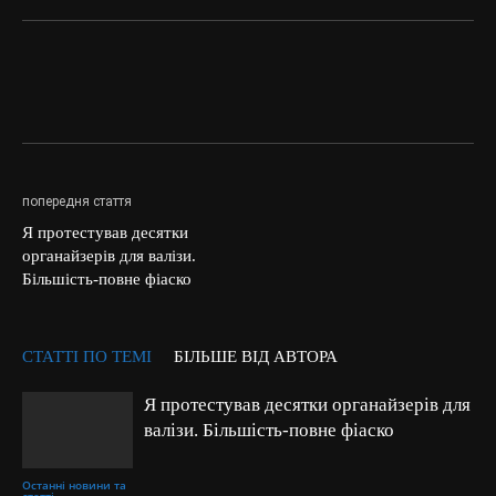
попередня стаття
Я протестував десятки
органайзерів для валізи.
Більшість-повне фіаско
СТАТТІ ПО ТЕМІ
БІЛЬШЕ ВІД АВТОРА
Я протестував десятки органайзерів для
валізи. Більшість-повне фіаско
Останні новини та