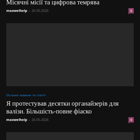
Місячні місії та цифрова темрява
maxwelhelp
-
26.05.2026
0
Останні новини та статті
Я протестував десятки органайзерів для
валізи. Більшість-повне фіаско
maxwelhelp
-
26.05.2026
0