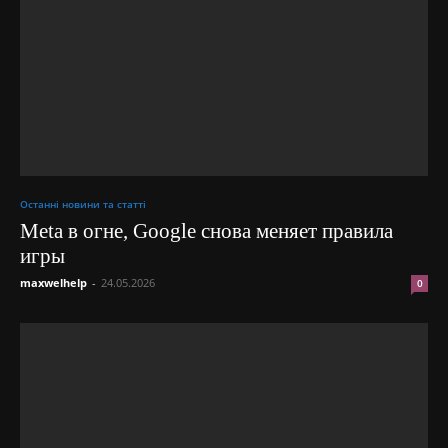
Останні новини та статті
Meta в огне, Google снова меняет правила
игры
maxwelhelp
-
24.05.2026
0