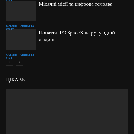
статті
Місячні місії та цифрова темрява
Останні новини та
статті
Поняття IPO SpaceX на руку одній
людині
Останні новини та
статті
ЦІКАВЕ