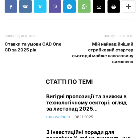
попередня стаття
наступна стаття
Ставки та умови CAD One
Мій найнадійніший
CD за 2025 рік
стрибковий стартер
сьогодні майже наполовину
вимкнено
СТАТТІ ПО ТЕМІ
Вигідні пропозиції та знижки в
технологічному секторі: огляд
за листопад 2025...
maxwelhelp
-
08.11.2025
3 інвестиційні поради для