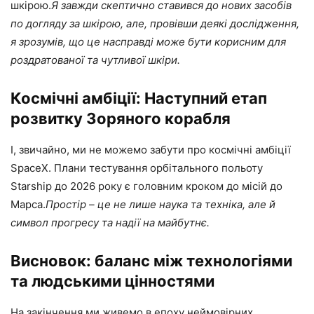
шкірою.
Я завжди скептично ставився до нових засобів
по догляду за шкірою, але, провівши деякі дослідження,
я зрозумів, що це насправді може бути корисним для
роздратованої та чутливої ​​шкіри.
Космічні амбіції: Наступний етап
розвитку Зоряного корабля
І, звичайно, ми не можемо забути про космічні амбіції
SpaceX. Плани тестування орбітального польоту
Starship до 2026 року є головним кроком до місій до
Марса.
Простір – це не лише наука та техніка, але й
символ прогресу та надії на майбутнє.
Висновок: баланс між технологіями
та людськими цінностями
На закінчення ми живемо в епоху неймовірних