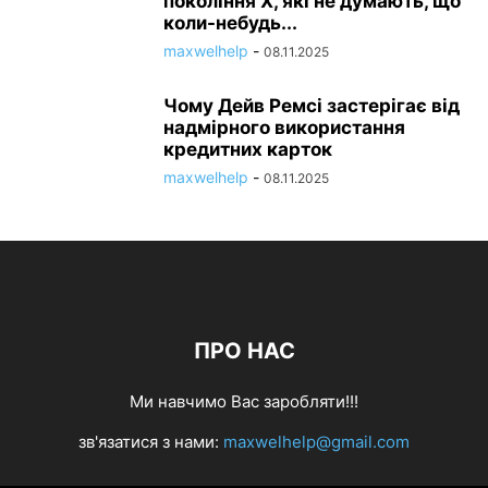
покоління X, які не думають, що
коли-небудь...
maxwelhelp
-
08.11.2025
Чому Дейв Ремсі застерігає від
надмірного використання
кредитних карток
maxwelhelp
-
08.11.2025
ПРО НАС
Ми навчимо Вас заробляти!!!
зв'язатися з нами:
maxwelhelp@gmail.com