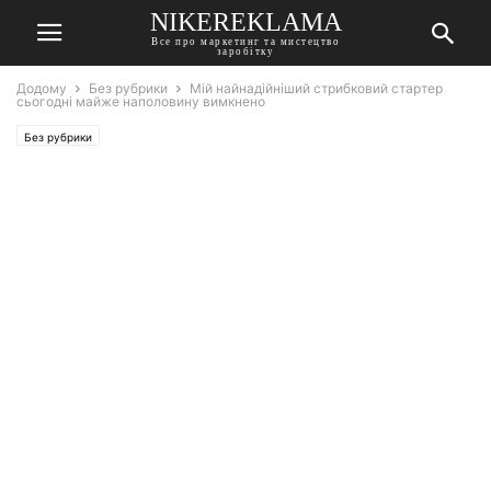
NIKEREKLAMA
Все про маркетинг та мистецтво
заробітку
Додому
Без рубрики
Мій найнадійніший стрибковий стартер
сьогодні майже наполовину вимкнено
Без рубрики