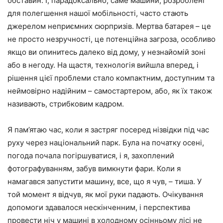
обставин. І, парадоксально, саме машини, розроблені
для полегшення нашої мобільності, часто стають
джерелом неприємних сюрпризів. Мертва батарея – це
не просто незручності, це потенційна загроза, особливо
якщо ви опинитесь далеко від дому, у незнайомій зоні
або в негоду. На щастя, технологія вийшла вперед, і
рішення цієї проблеми стало компактним, доступним та
неймовірно надійним – самостартером, або, як їх також
називають, стрибковим кадром.
Я пам’ятаю час, коли я застряг посеред нізвідки під час
руху через національний парк. Була на початку осені,
погода почала погіршуватися, і я, захоплений
фотографуванням, забув вимкнути фари. Коли я
намагався запустити машину, все, що я чув, – тиша. У
той момент я відчув, як мої руки падають. Очікування
допомоги здавалося нескінченним, і перспектива
провести ніч у машині в холодному осінньому лісі не