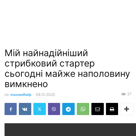
Мій найнадійніший
стрибковий стартер
сьогодні майже наполовину
вимкнено
27
по
maxwelhelp
-
08.10.2025