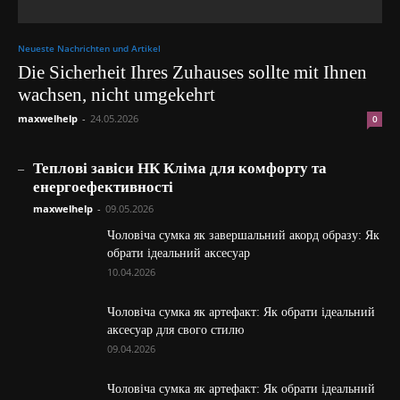
Neueste Nachrichten und Artikel
Die Sicherheit Ihres Zuhauses sollte mit Ihnen
wachsen, nicht umgekehrt
maxwelhelp
-
24.05.2026
0
_
Теплові завіси НК Кліма для комфорту та
енергоефективності
maxwelhelp
-
09.05.2026
Чоловіча сумка як завершальний акорд образу: Як
обрати ідеальний аксесуар
10.04.2026
Чоловіча сумка як артефакт: Як обрати ідеальний
аксесуар для свого стилю
09.04.2026
Чоловіча сумка як артефакт: Як обрати ідеальний