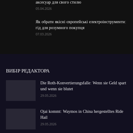
аксесуар для свого стилю
05.04.2026
Як обрати якісні європейські електроінструменти:
гід для розумного покупця
07.03.2026
ВИБІР РЕДАКТОРА
Die Roth-Konvertierungsfalle: Wenn sie Geld spart
und wenn sie blutet
29.05.2026
Ojai kommt: Waymos in China hergestelltes Ride
Hail
29.05.2026