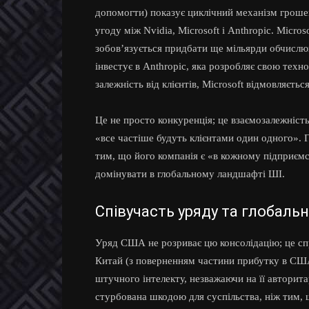
допомогти) показує циклічний механізм гроше
угоду між Nvidia, Microsoft і Anthropic. Micros
зобов’язується придбати ще мільярди обчислюв
інвестує в Anthropic, яка розробляє свою техно
залежність від клієнтів, Microsoft відмовляєтьс
Це не просто конкуренція; це взаємозалежніст
«все частіше будуть клієнтами один одного». 
тим, що його компанія є «в кожному підприємст
домінувати в глобальному ландшафті ШІ.
Співучасть уряду та глобальн
Уряд США не розриває цю консолідацію; це сп
Китай (з поверненням частини прибутку в США)
штучного інтелекту, незважаючи на її авторит
стурбована шкодою для суспільства, ніж тим,