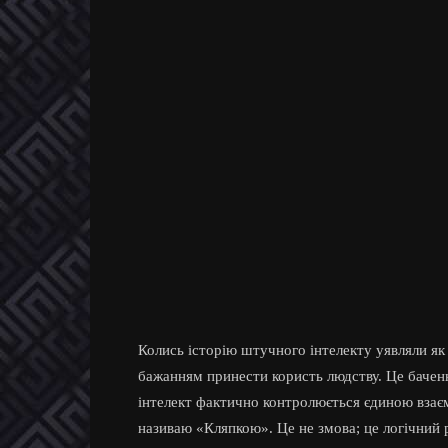
Колись історію штучного інтелекту уявляли я
бажанням принести користь людству. Це бачен
інтелект фактично контролюється єдиною взаєм
називаю «Кляпкою». Це не змова; це логічний 