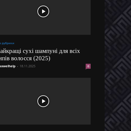
з рубрики
айкращі сухі шампуні для всіх
ипів волосся (2025)
xwelhelp
-
18.11.2025
0