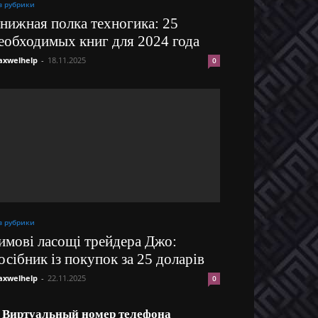
з рубрики
нижная полка техногика: 25
еобходимых книг для 2024 года
xwelhelp
-
18.11.2025
0
з рубрики
имові ласощі трейдера Джо:
осібник із покупок за 25 доларів
xwelhelp
-
22.11.2025
0
Виртуальный номер телефона