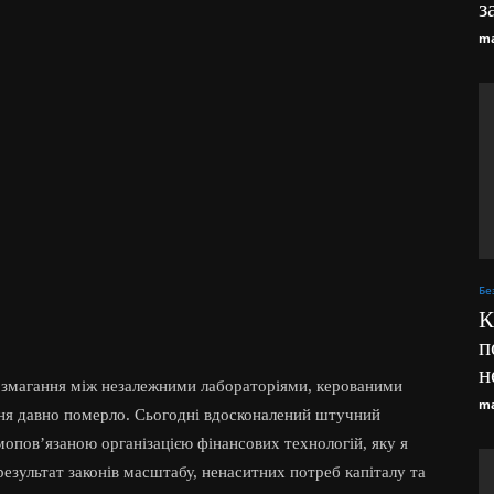
з
ma
Бе
К
п
н
к змагання між незалежними лабораторіями, керованими
ma
ня давно померло. Сьогодні вдосконалений штучний
опов’язаною організацією фінансових технологій, яку я
результат законів масштабу, ненаситних потреб капіталу та