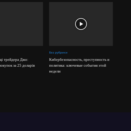
Без рубрики
щі трейдера Джо:
Кибербезопасность, преступность и
покупок за 25 доларів
политика: ключевые события этой
недели