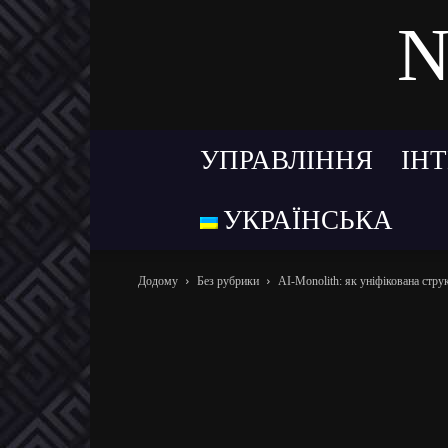
N
УПРАВЛІННЯ
ІН
УКРАЇНСЬКА
Додому
Без рубрики
AI-Monolith: як уніфікована стр