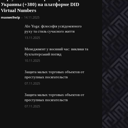
Украины (+380) на платформе DID
Virtual Numbers
maxwelhelp
-
14.11.2025
Alo Yoga: філософія усвідомленого
руху та стиль сучасного життя
13.11.2025
Менеджмент у воєнний час: виклики та
бухгалтерський погляд
10.11.2025
Защита малых торговых объектов от
преступных посягательств
07.11.2025
Защита малых торговых объектов от
преступных посягательств
07.11.2025