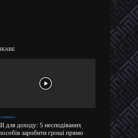
ІКАВЕ
з рубрики
І для доходу: 5 несподіваних
пособів заробити гроші прямо