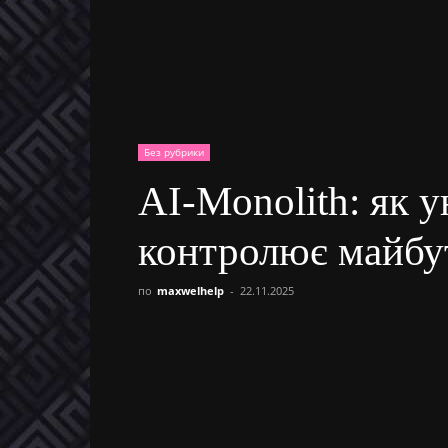
Без рубрики
AI-Monolith: як у
контролює майбу
по
maxwelhelp
-
22.11.2025