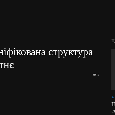
Ц
ніфікована структура
тнє
2
Бе
Ш
с