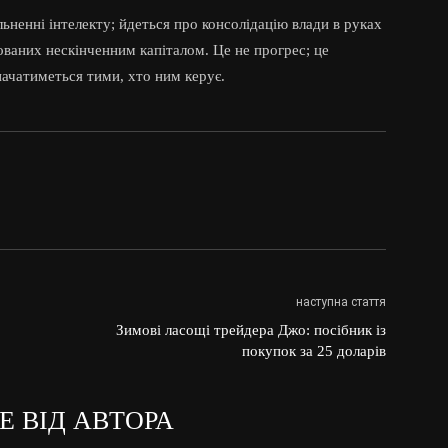
льненні інтелекту; йдеться про консолідацію влади в руках
ваних нескінченним капіталом. Це не прогрес; це
начатиметься тими, хто ним керує.
наступна стаття
Зимові ласощі трейдера Джо: посібник із
покупок за 25 доларів
Е ВІД АВТОРА