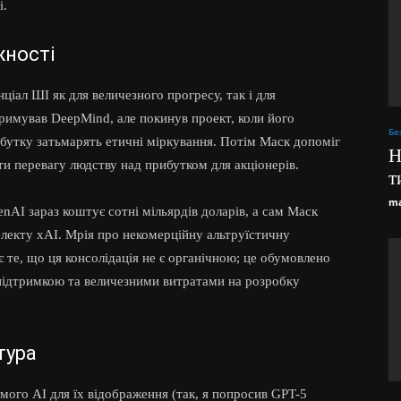
і.
жності
ціал ШІ як для величезного прогресу, так і для
римував DeepMind, але покинув проект, коли його
Бе
утку затьмарять етичні міркування. Потім Маск допоміг
Н
и перевагу людству над прибутком для акціонерів.
т
ma
nAI зараз коштує сотні мільярдів доларів, а сам Маск
лекту xAI. Мрія про некомерційну альтруїстичну
 те, що ця консолідація не є органічною; це обумовлено
ідтримкою та величезними витратами на розробку
тура
мого AI для їх відображення (так, я попросив GPT-5