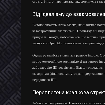
стратегічного партнерства, яке домінує в галуз
Від ідеалізму до взаємозале
Витоки сягають Ілона Маска, який визнав потен
катастрофічних зловживань. Спочатку він підт
придбала Google, побоюючись, що мотиви приб
заснувати OpenAI з початковим наміром віддат
Однак реальність виявилася разюче іншою. Ope
керує комерційною компанією зі штучного інте
лабораторію ШІ розвіялася. Більш тривожним є
складними фінансовими угодами, державною п
передового ШІ.
Переплетена крапкова струк
Зв’язки запаморочливі. Навіть використання са