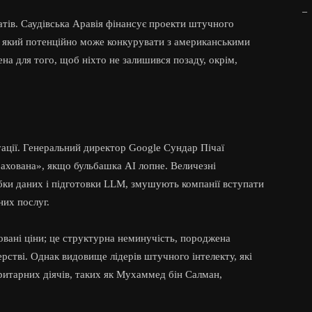
_
тів. Саудівська Аравія фінансує проекти штучного
 який потенційно може конкурувати з американськими
на для того, щоб ніхто не залишився позаду, окрім,
уації. Генеральний директор Google Сундар Пічаї
ахована», якщо бульбашка AI лопне. Величезні
обки даних і підготовки LLM, змушують компанії вступати
них послуг.
овані ціни; це структурна неминучість, породжена
стві. Однак видовище лідерів штучного інтелекту, які
оритарних діячів, таких як Мухаммед бін Салман,