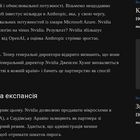
Бе
й і обчислювальної потужності. Візьмемо нещодавню
К
oft інвестує мільярди в Anthropic, яка, у свою чергу,
н
альних потужностей із хмари Microsoft Azure. Nvidia
ma
логію на чіпах Nvidia. Результат? Nvidia збільшує
я від OpenAI, а оцінка Anthropic стрімко зростає.
ь. Тепер генеральні директори відкрито визнають, що вони
Генеральний директор Nvidia Дженсен Хуанг вихваляється
ві в кожній країні» і бачить це партнерство як спосіб
а експансія
Бе
З
рияє цьому. Nvidia дозволено продавати мікросхеми в
п
, а Саудівську Аравію залицяють як партнера зі
ma
арний режим. Здається, що адміністрація менше
 щоб отримати шматок пирога.