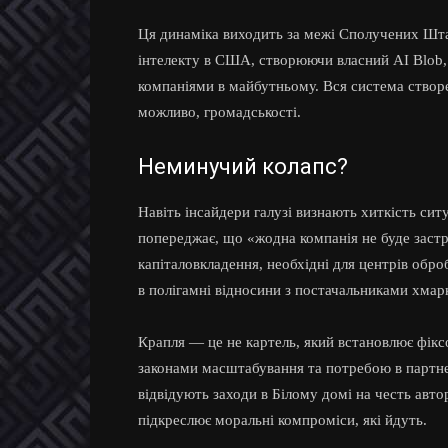
Ця динаміка виходить за межі Сполучених Шта
інтелекту в США, створюючи власний AI Blob,
компаніями в майбутньому. Вся система створе
можливо, громадськості.
Неминучий колапс?
Навіть інсайдери галузі визнають хиткість сит
попереджає, що «жодна компанія не буде застр
капіталовкладення, необхідні для центрів обр
в полігамні відносини з постачальниками хмар
Крапля — це не картель, який встановлює фікс
законами масштабування та потребою в партнер
відвідують заходи в Білому домі на честь авт
підкреслює моральні компроміси, які йдуть.