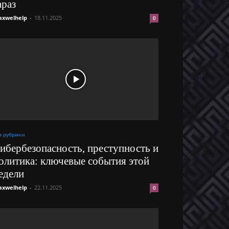
араз
xwelhelp
-
18.11.2025
0
з рубрики
ибербезопасность, преступность и
олитика: ключевые события этой
едели
xwelhelp
-
22.11.2025
0