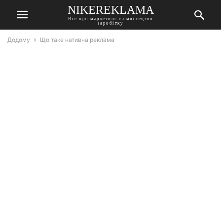
NIKEREKLAMA
Все про маркетинг та мистецтво
заробітку
Додому
Що таке нативна реклама