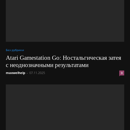
Без рубрики
Atari Gamestation Go: Ностальгическая затея
с неоднозначными результатами
maxwelhelp
-
07.11.2025
0