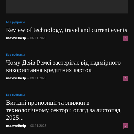
Без рубрики
Review of technology, travel and current events
maxwelhelp
-
06.11.2025
0
Без рубрики
Чому Дейв Ремсі застерігає від надмірного
використання кредитних карток
maxwelhelp
-
08.11.2025
0
Без рубрики
Вигідні пропозиції та знижки в
технологічному секторі: огляд за листопад
2025...
maxwelhelp
-
08.11.2025
0