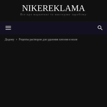
NIKEREKLAMA
Все про маркетинг та мистецтво заробітку
Додому
Рецепты растворов для удаления плесени и мхов