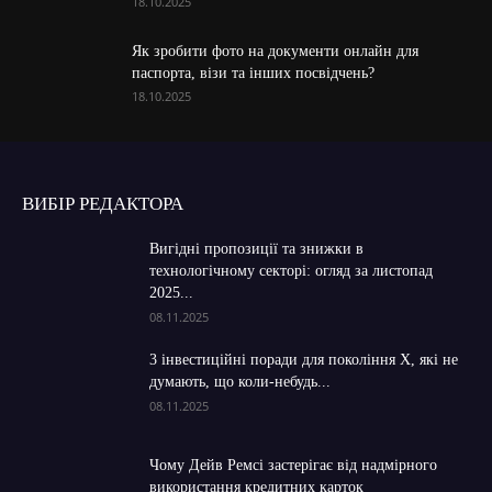
18.10.2025
Як зробити фото на документи онлайн для
паспорта, візи та інших посвідчень?
18.10.2025
ВИБІР РЕДАКТОРА
Вигідні пропозиції та знижки в
технологічному секторі: огляд за листопад
2025...
08.11.2025
3 інвестиційні поради для покоління X, які не
думають, що коли-небудь...
08.11.2025
Чому Дейв Ремсі застерігає від надмірного
використання кредитних карток