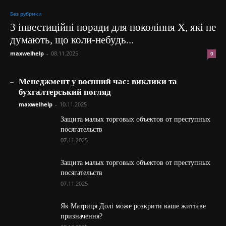
Без рубрики
3 інвестиційні поради для покоління X, які не
думають, що коли-небудь...
maxwelhelp
-
08.11.2025
0
_
Менеджмент у воєнний час: виклики та
бухгалтерський погляд
maxwelhelp
-
10.11.2025
Защита малых торговых объектов от преступных
посягательств
07.11.2025
Защита малых торговых объектов от преступных
посягательств
07.11.2025
Як Матриця Долі може розкрити ваше життєве
призначення?