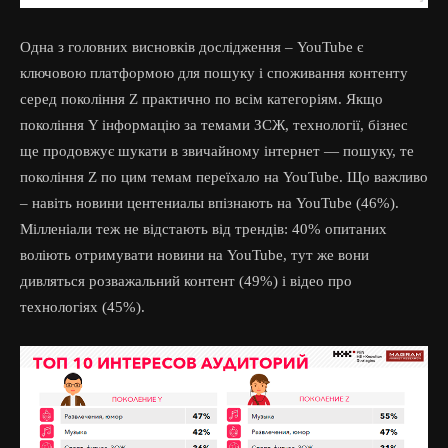
Одна з головних висновків дослідження – YouTube є
ключовою платформою для пошуку і споживання контенту
серед покоління Z практично по всім категоріям. Якщо
покоління Y інформацію за темами ЗСЖ, технології, бізнес
ще продовжує шукати в звичайному інтернет — пошуку, те
покоління Z по цим темам переїхало на YouTube. Що важливо
– навіть новини центениалы впізнають на YouTube (46%).
Мілленіали теж не відстають від трендів: 40% опитаних
воліють отримувати новини на YouTube, тут же вони
дивляться розважальний контент (49%) і відео про
технологіях (45%).