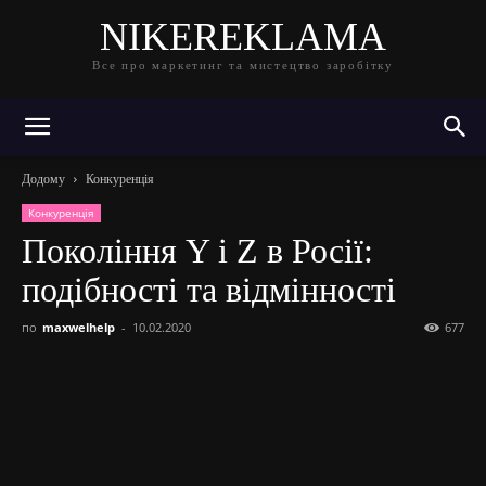
NIKEREKLAMA
Все про маркетинг та мистецтво заробітку
Додому
Конкуренція
Конкуренція
Покоління Y і Z в Росії:
подібності та відмінності
по
maxwelhelp
-
10.02.2020
677