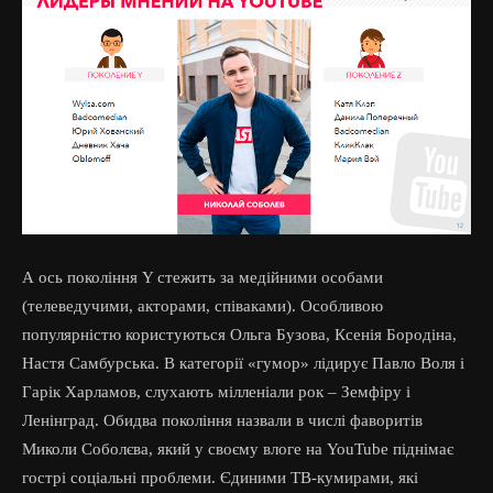
А ось покоління Y стежить за медійними особами
(телеведучими, акторами, співаками). Особливою
популярністю користуються Ольга Бузова, Ксенія Бородіна,
Настя Самбурська. В категорії «гумор» лідирує Павло Воля і
Гарік Харламов, слухають мілленіали рок – Земфіру і
Ленінград. Обидва покоління назвали в числі фаворитів
Миколи Соболєва, який у своєму влоге на YouTube піднімає
гострі соціальні проблеми. Єдиними ТВ-кумирами, які