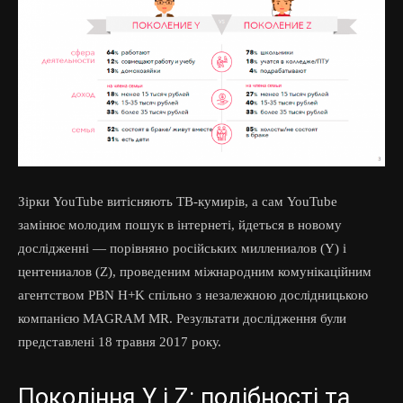
Зірки YouTube витісняють ТВ-кумирів, а сам YouTube
замінює молодим пошук в інтернеті, йдеться в новому
дослідженні — порівняно російських миллениалов (Y) і
центениалов (Z), проведеним міжнародним комунікаційним
агентством PBN H+K спільно з незалежною дослідницькою
компанією MAGRAM MR. Результати дослідження були
представлені 18 травня 2017 року.
Покоління Y і Z: подібності та