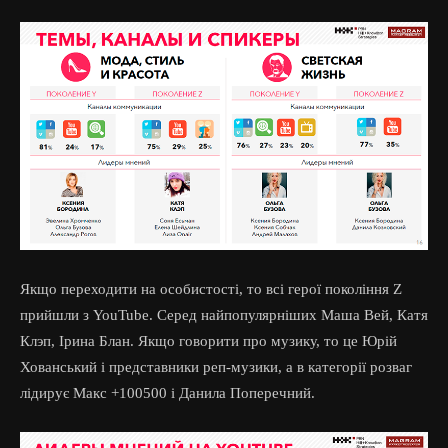
Якщо переходити на особистості, то всі герої покоління Z
прийшли з YouTube. Серед найпопулярніших Маша Вей, Катя
Клэп, Ірина Блан. Якщо говорити про музику, то це Юрій
Хованський і представники реп-музики, а в категорії розваг
лідирує Макс +100500 і Данила Поперечний.