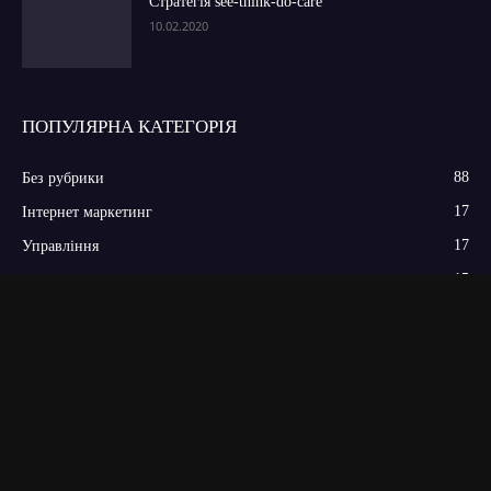
Стратегія see-think-do-care
10.02.2020
ПОПУЛЯРНА КАТЕГОРІЯ
88
Без рубрики
17
Інтернет маркетинг
17
Управління
15
Маркетинг послуг
10
Практикум
9
Інструменти Мікс
9
Конкуренція
8
Анонси заходів
7
Прес-релізи подій