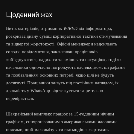
Щоденний жах
Витік матеріалів, отриманих
WIRED
від інформатора,
розкриває дивну суміш корпоративної тактики стимулювання
та відвертої жорстокості. Офісні менеджери надсилають
солодкі повідомлення, закликаючи працівників
«об’єднуватися, надихати та змінювати ситуацію», тоді як
начальники одночасно погрожують насильством, штрафами
та позбавленням основних потреб, якщо цілі не будуть
досягнуті. Працівники живуть під постійним наглядом, їх
діяльність у WhatsApp відстежується та ретельно
перевіряється.
Шахрайський комплекс працює за 15-годинним нічним
графіком, синхронізованим з американськими часовими
поясами, щоб максимізувати взаємодію з жертвами.