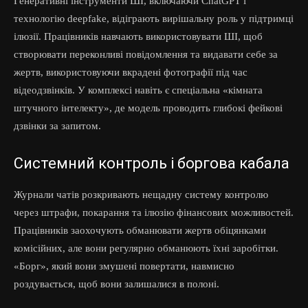
Генеративні інструменти ШІ, включаючи ChatGPT і
технологію deepfake, відіграють вирішальну роль у підтримці
ілюзії. Працівників навчають використовувати ШІ, щоб
створювати переконливі повідомлення та видавати себе за
жертв, використовуючи вкрадені фотографії під час
відеодзвінків. У комплексі навіть є спеціальна «кімната
штучного інтелекту», де модель проводить глибокі фейкові
дзвінки за запитом.
Системний контроль і боргова кабала
Журнали чатів розкривають нещадну систему контролю
через штрафи, покарання та ілюзію фінансових можливостей.
Працівників заохочують обманювати жертв обіцянками
комісійних, але вони регулярно обманюють їхні заробітки.
«Борг», який вони змушені повертати, навмисно
роздувається, щоб вони залишалися в полоні.