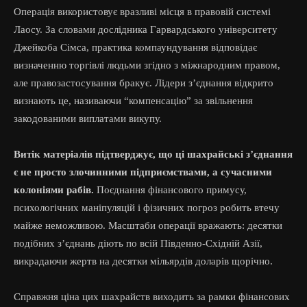
Операція використовує вразливі місця в правовій системі
Лаосу. За словами дослідника Гарвардського університету
Джейкоба Сімса, практика компаундування відповідає
визначенню торгівлі людьми згідно з міжнародним правом,
але правозастосування бракує. Лідери з’єднання відкрито
визнають це, називаючи “компенсацію” за звільнення
закодованими виплатами викупу.
Витік матеріалів підтверджує, що ці шахрайські з’єднання
є не просто злочинними підприємствами, а сучасними
колоніями рабів.
Поєднання фінансового примусу,
психологічних маніпуляцій і фізичних погроз робить втечу
майже неможливою. Масштаби операції вражають: десятки
подібних з’єднань діють по всій Південно-Східній Азії,
викрадаючи жертв на десятки мільярдів доларів щорічно.
Справжня ціна цих шахрайств виходить за рамки фінансових