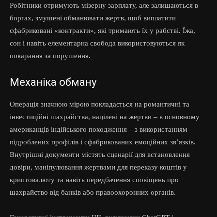
Робітники отримують мізерну зарплату, але залишаються в
боргах, змушені обманювати жертв, щоб виплатити
сфабриковані «контракти», які тримають їх у рабстві. Їжа,
сон і навіть елементарна свобода використовуються як
покарання за порушення.
Механіка обману
Операція значною мірою покладається на романтичні та
інвестиційні шахрайства, націлені на жертви – в основному
американців індійського походження – з використанням
підроблених профілів і сфабрикованих емоційних зв’язків.
Внутрішні документи містять сценарії для встановлення
довіри, маніпулювання жертвами для переказу коштів у
криптовалюту та навіть передбачення сповіщень про
шахрайство від банків або правоохоронних органів.