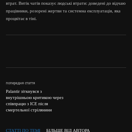
втрат. Витік чатів показує людські втрати: доведені до відчаю
працівники, розорені жертви та системна експлуатація, яка
процвітає в тіні.
попередня стаття
Palantir зіткнувся з
внутрішньою критикою через
співпрацю з ICE після
смертельної стрілянини
СТАТТІ ПО ТЕМІ
БІЛЬШЕ ВІД АВТОРА