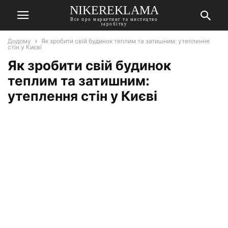
NIKEREKLAMA
Все про маркетинг та мистецтво
заробітку
Додому
Як зробити свій будинок теплим та затишним: утеплення
стін у Києві
Як зробити свій будинок
теплим та затишним:
утеплення стін у Києві