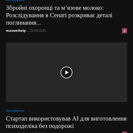
Збройні охоронці та м’язове молоко:
Розслідування в Сенаті розкриває деталі
поглинання...
maxwelhelp
-
26.09.2025
0
Без рубрики
Стартап використовував AI для виготовлення
психоделіка без подорожі