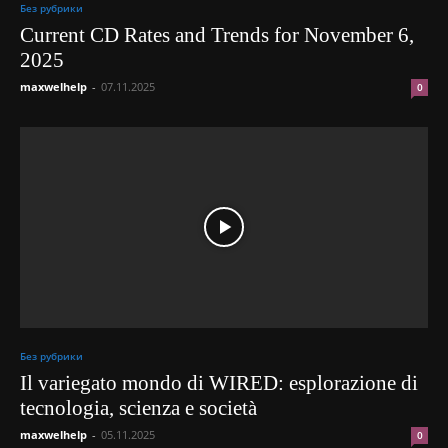
Без рубрики
Current CD Rates and Trends for November 6,
2025
maxwelhelp
-
07.11.2025
0
Без рубрики
Il variegato mondo di WIRED: esplorazione di
tecnologia, scienza e società
maxwelhelp
-
05.11.2025
0