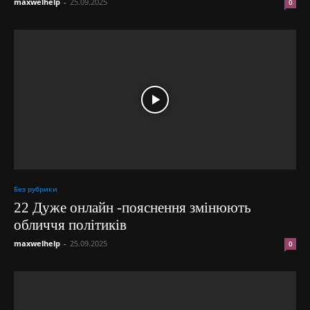
maxwelhelp
-
25.09.2025
0
Без рубрики
22 Дуже онлайн -пояснення змінюють
обличчя політиків
maxwelhelp
-
25.09.2025
0