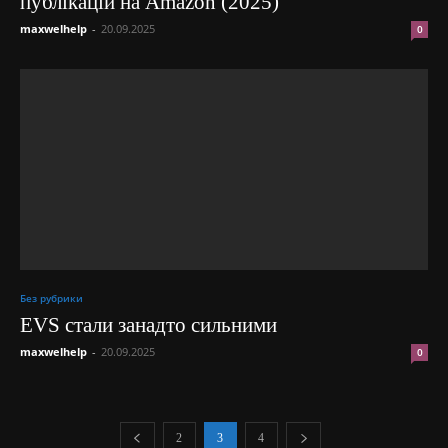
публікацій на Amazon (2025)
maxwelhelp
-
20.09.2025
0
Без рубрики
EVS стали занадто сильними
maxwelhelp
-
20.09.2025
0
2
3
4