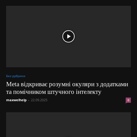
Без рубрики
Meta відкриває розумні окуляри з додатками
та помічником штучного інтелекту
maxwelhelp
-
22.09.2025
0