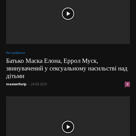
Без рубрики
Батько Маска Елона, Еррол Муск,
звинувачений у сексуальному насильстві над
дітьми
maxwelhelp
-
24.09.2025
0