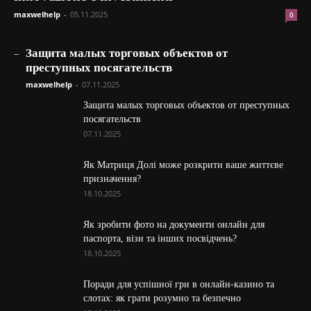
maxwelhelp
-
05.11.2025
0
_
Защита малых торговых объектов от
преступных посягательств
maxwelhelp
-
07.11.2025
Защита малых торговых объектов от преступных
посягательств
07.11.2025
Як Матриця Долі може розкрити ваше життєве
призначення?
18.10.2025
Як зробити фото на документи онлайн для
паспорта, візи та інших посвідчень?
18.10.2025
Поради для успішної гри в онлайн-казино та
слотах: як грати розумно та безпечно