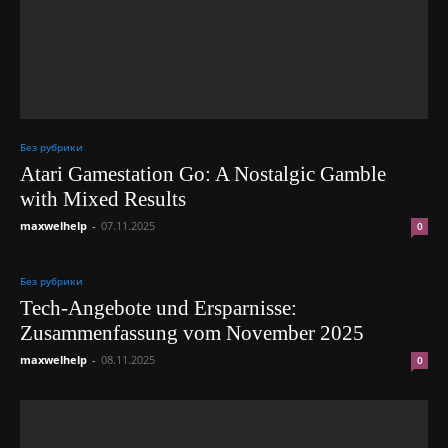
Без рубрики
Atari Gamestation Go: A Nostalgic Gamble
with Mixed Results
maxwelhelp
-
07.11.2025
0
Без рубрики
Tech-Angebote und Ersparnisse:
Zusammenfassung vom November 2025
maxwelhelp
-
08.11.2025
0