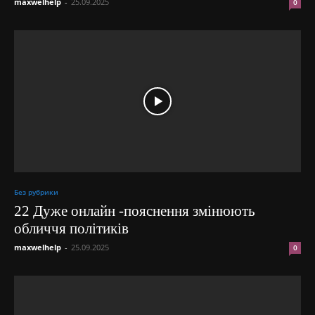
maxwelhelp
-
25.09.2025
0
Без рубрики
22 Дуже онлайн -пояснення змінюють
обличчя політиків
maxwelhelp
-
25.09.2025
0