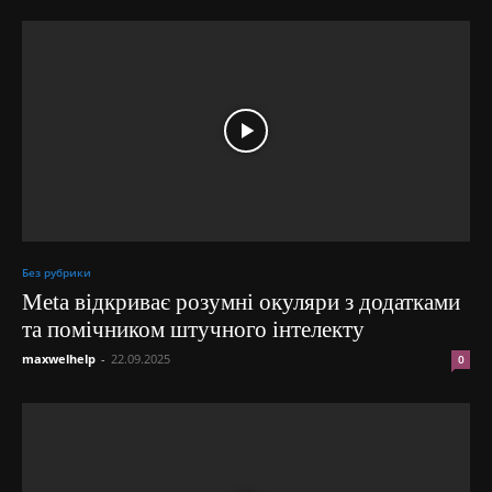
Без рубрики
Meta відкриває розумні окуляри з додатками
та помічником штучного інтелекту
maxwelhelp
-
22.09.2025
0