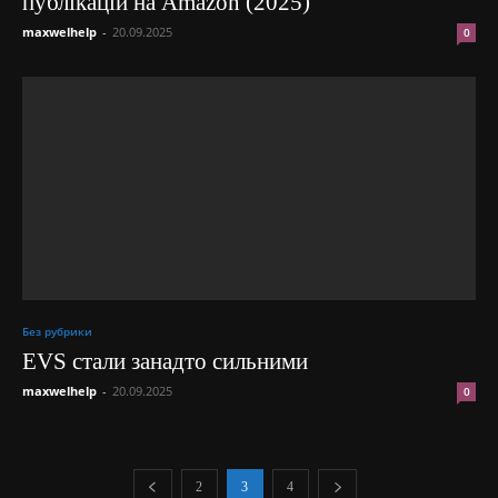
публікацій на Amazon (2025)
maxwelhelp
-
20.09.2025
0
Без рубрики
EVS стали занадто сильними
maxwelhelp
-
20.09.2025
0
2
3
4