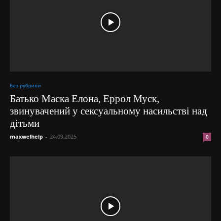
Без рубрики
Батько Маска Елона, Еррол Муск,
звинувачений у сексуальному насильстві над
дітьми
maxwelhelp
-
24.09.2025
0