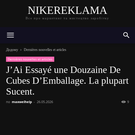
NIKEREKLAMA
Все про маркетинг та мистецтво заробітку
Додому
Dernières nouvelles et articles
Dernières nouvelles et articles
J’Ai Essayé une Douzaine De
Cubes D’Emballage. La plupart
Sucent.
по
maxwelhelp
-
26.05.2026
9