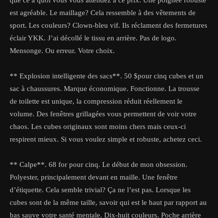
que ce à quoi vous vous attendez à ce prix. Une poignée robuste
est agréable. Le maillage? Cela ressemble à des vêtements de
sport. Les couleurs? Clown-bleu vif. Ils réclament des fermetures
éclair YKK. J’ai décollé le tissu en arrière. Pas de logo.
Mensonge. Ou erreur. Votre choix.
** Explosion intelligente des sacs**. 50 $pour cinq cubes et un
sac à chaussures. Marque économique. Fonctionne. La trousse
de toilette est unique, la compression réduit réellement le
volume. Des fenêtres grillagées vous permettent de voir votre
chaos. Les cubes originaux sont moins chers mais ceux-ci
respirent mieux. Si vous voulez simple et robuste, achetez ceci.
** Calpe**. 68 for pour cinq. Le début de mon obsession.
Polyester, principalement devant en maille. Une fenêtre
d’étiquette. Cela semble trivial? Ça ne l’est pas. Lorsque les
cubes sont de la même taille, savoir qui est le haut par rapport au
bas sauve votre santé mentale. Dix-huit couleurs. Poche arrière