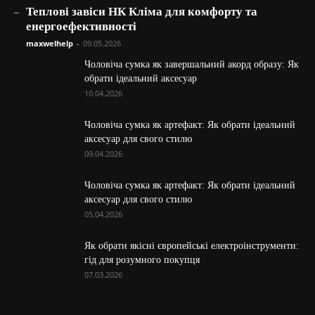
_
Теплові завіси НК Кліма для комфорту та
енергоефективності
maxwelhelp
-
09.05.2026
Чоловіча сумка як завершальний акорд образу: Як
обрати ідеальний аксесуар
10.04.2026
Чоловіча сумка як артефакт: Як обрати ідеальний
аксесуар для свого стилю
09.04.2026
Чоловіча сумка як артефакт: Як обрати ідеальний
аксесуар для свого стилю
05.04.2026
Як обрати якісні європейські електроінструменти:
гід для розумного покупця
07.03.2026