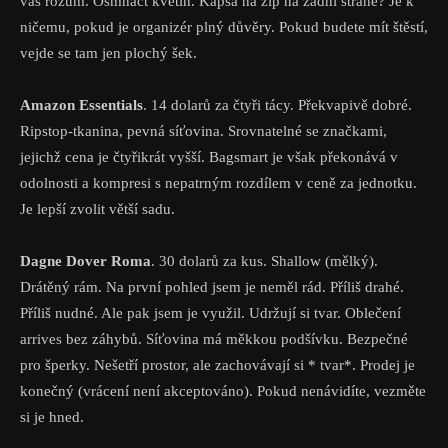
váš rozum. Osmnáct květin. Kapsa na zip na zadní straně? Je k
ničemu, pokud je organizér plný důvěry. Pokud budete mít štěstí,
vejde se tam jen plochý šek.
Amazon Essentials
. 14 dolarů za čtyři tácy. Překvapivě dobré.
Ripstop-tkanina, pevná síťovina. Srovnatelné se značkami,
jejichž cena je čtyřikrát vyšší. Bagsmart je však překonává v
odolnosti a kompresi s nepatrným rozdílem v ceně za jednotku.
Je lepší zvolit větší sadu.
Dagne Dover Roma
. 30 dolarů za kus. Shallow (mělký).
Drátěný rám. Na první pohled jsem je neměl rád. Příliš drahé.
Příliš nudné. Ale pak jsem je využil. Udržují si tvar. Oblečení
arrives bez záhybů. Síťovina má měkkou podšívku. Bezpečné
pro šperky. Nešetří prostor, ale zachovávají si * tvar*. Prodej je
konečný (vrácení není akceptováno). Pokud nenávidíte, vezměte
si je hned.