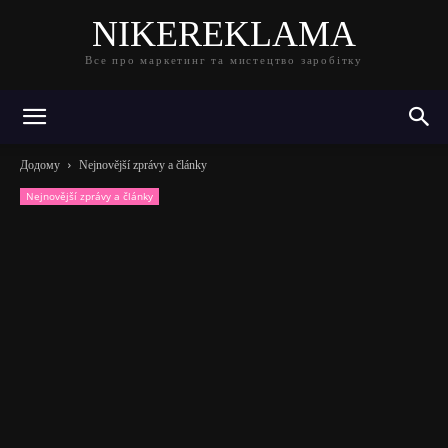
NIKEREKLAMA
Все про маркетинг та мистецтво заробітку
Додому
Nejnovější zprávy a články
Nejnovější zprávy a články