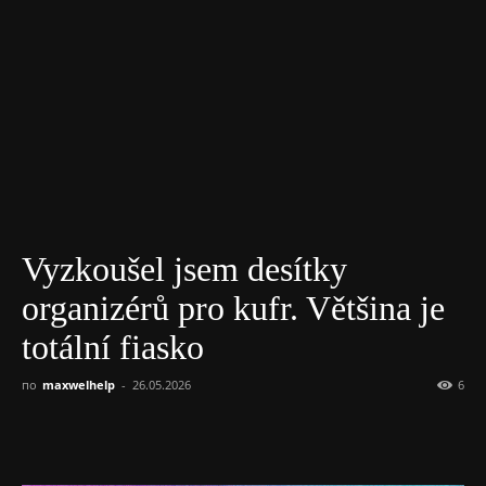
Vyzkoušel jsem desítky
organizérů pro kufr. Většina je
totální fiasko
по
maxwelhelp
-
26.05.2026
6