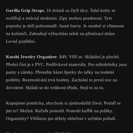
Gorilla Grip Straps
. 16 dolarů za čtyři tácy. Tuhé kufry se
rozšiřují a ztrácejí strukturu. Zipy mohou prasknout. Tyto
popruhy je drží pohromadě. Jasné barvy. Je snadné si všimnout
na kolotoči. Zabraňují výbuchům tašek na přistávací dráze.
Levné pojištění.
Kusshi Jewelry Organizer
. $49. Věší se. Skládání je ploché.
Přední část je z PVC. Podšívkové materiály. Pro náhrdelníky jsou
panty a zámky. Přestaňte házet šperky do tašky na toaletní
potřeby. Rozmotávání trvá hodiny. Zachrání to první noc na
dovolené. Skládá se do velikosti iPadu. Stojí to za to.
Kupujeme pomůcky, abychom si zjednodušili život. Podaří se
jim to? Možná. Ručník pomohl. Pomohl kufřík na prášky.
Organizéry? Většinou jen držely oblečení v určitém pořadí.