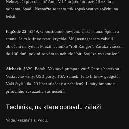
Nebezpečí převrácení? Ano. V běhu jsem to roztočil vzhůru
nohama. Spadl. Nesnažte se tento trik zopakovat ve spěchu na
letišti.
FlipSide 22
. $349. Oboustranné otevření. Čistá strana. Špinavá
strana. Je to kufr ve tvaru krychle. Můj teenager tam zabalil
oblečení na týden. Použil techniku “roll Ranger”. Záruka vrácení
do 100 dnů, pokud se vám to nebude líbit. Stojí za vyzkoušení.
Airback
. $329. Batoh. Vakuová pumpa uvnitř. Pero s baterkou.
Vestavěné váhy. USB porty. TSA-zámek. Je to hřbitov gadgetů.
Váží čtyři kila. 20 liber stlačený a zabalený. Limity hmotnosti
příručního zavazadla vás nešetří.
Technika, na které opravdu záleží
Voda. Vezměte si vodu.