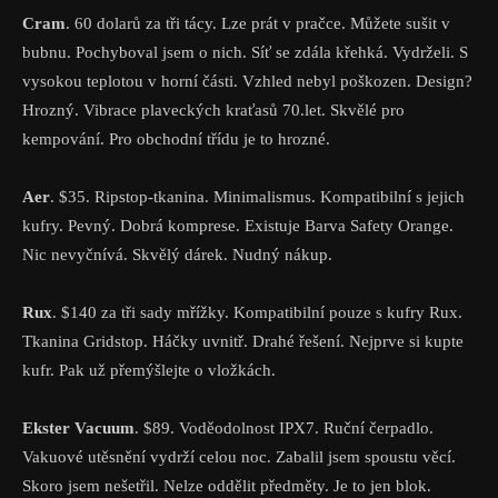
Cram
. 60 dolarů za tři tácy. Lze prát v pračce. Můžete sušit v
bubnu. Pochyboval jsem o nich. Síť se zdála křehká. Vydrželi. S
vysokou teplotou v horní části. Vzhled nebyl poškozen. Design?
Hrozný. Vibrace plaveckých kraťasů 70.let. Skvělé pro
kempování. Pro obchodní třídu je to hrozné.
Aer
. $35. Ripstop-tkanina. Minimalismus. Kompatibilní s jejich
kufry. Pevný. Dobrá komprese. Existuje Barva Safety Orange.
Nic nevyčnívá. Skvělý dárek. Nudný nákup.
Rux
. $140 za tři sady mřížky. Kompatibilní pouze s kufry Rux.
Tkanina Gridstop. Háčky uvnitř. Drahé řešení. Nejprve si kupte
kufr. Pak už přemýšlejte o vložkách.
Ekster Vacuum
. $89. Voděodolnost IPX7. Ruční čerpadlo.
Vakuové utěsnění vydrží celou noc. Zabalil jsem spoustu věcí.
Skoro jsem nešetřil. Nelze oddělit předměty. Je to jen blok.