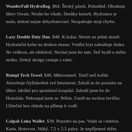
WanderFull HydroBag
. $64. Široký pásek. Pohodlně. Obsahuje
láhev Owala. Nosím ho všude. Desítky kreseb. Hydratace je
nuda, dokud nejste dehydratovaní. Neopakujte moji chybu.
Lazy Double Duty Duo
. $48. K-krása. Sérum na jedné straně.
Hydratační krém na druhou stranu. Vnitřní kryt zabraňuje úniku.
Ne velikost, ale efektivní. Nechal jsem ho tam. Teď bydlí u mého
stolku. Dobrý design cestuje s vámi.
Rumpl Tech Towel
. $40. Mikrosameš. Tenčí než košile.
Absorbuje čtyřnásobek své hmotnosti. Zabalí se do pouzdra na
láhev. Ideální pro spontánní koupání. Zabalil jsem ho do
Honolulu. Nekoupal jsem se. Pršelo. Usedl na suchou lavičku.
Užitečné bez ohledu na přístup k vodě.
Calpak Luka Wallet
. $39. Pouzdro na pas. Vejde se i telefon.
Karta. Hotovost. Velký. 7,5 x 5,5 palce. Je nepříjemné držet.