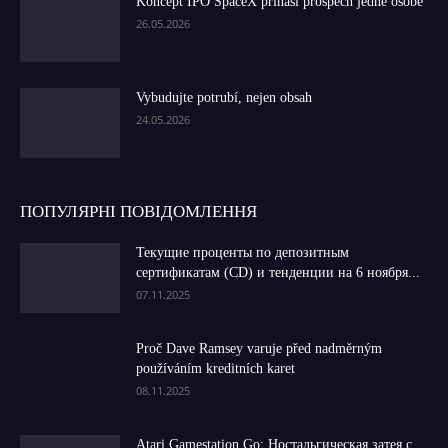
Koncept IPO SpaceX přináší prospěch jedné osobě
26.05.2026
Vybudujte potrubí, nejen obsah
24.05.2026
ПОПУЛЯРНІ ПОВІДОМЛЕННЯ
Текущие проценты по депозитным
сертификатам (CD) и тенденции на 6 ноября...
07.11.2025
Proč Dave Ramsey varuje před nadměrným
používáním kreditních karet
08.11.2025
Atari Gamestation Go: Ностальгическая затея с