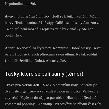
Nepohodlné použití.
Away
. 48 dolarů za čtyři tácy. Hodí se k jejich kufrům. Módní
barvy. Tenká tkanina. Malé zipy. Odlišit se od sady Amazon za
14 dolarů není možné. Přeplatek za název značky zde není
oprávněný.
Antler
. 65 dolarů za čtyři tácy. Komprese. Dobré blesky. Devět
barev. Hodí se k jejich příručním zavazadlům. Ne tak solidní
jako lídři žebříčku. Dobrá. Ale ne velké.
Tašky, které se balí samy (téměř)
Travelpro VersaPack+
. $323. S otočnými koly. Součástí jsou
dva malé organizéry o velikosti 9 palců na vložce. Velikost je
zbytečná. Vejde se do něj jen pár triček. Hlavní oddělení má
kompresní popruhy. Expanduje. Při otevření se přední část ztíží.