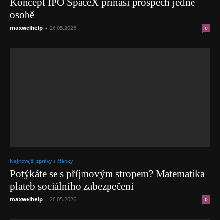
Koncept IPO SpaceX přináší prospěch jedné
osobě
maxwelhelp
-
26.05.2026
0
Nejnovější zprávy a články
Potýkáte se s příjmovým stropem? Matematika
plateb sociálního zabezpečení
maxwelhelp
-
20.05.2026
0