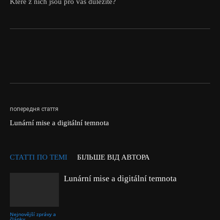
Které z nich jsou pro vás důležité?
попередня стаття
Lunární mise a digitální temnota
СТАТТІ ПО ТЕМІ
БІЛЬШЕ ВІД АВТОРА
Lunární mise a digitální temnota
Nejnovější zprávy a
články