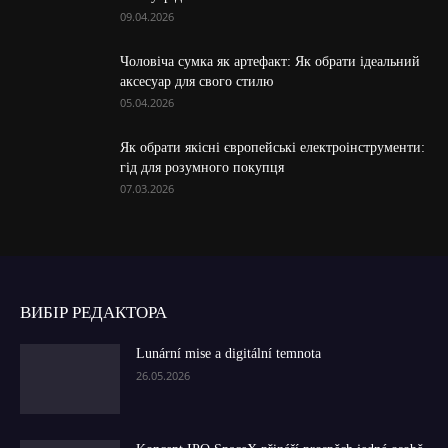
09.04.2026
Чоловіча сумка як артефакт: Як обрати ідеальний
аксесуар для свого стилю
05.04.2026
Як обрати якісні європейські електроінструменти:
гід для розумного покупця
07.03.2026
ВИБІР РЕДАКТОРА
Lunární mise a digitální temnota
26.05.2026