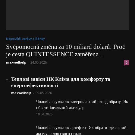
Nejnovější zprávy a články
Svépomocná změna za 10 miliard dolarů: Proč
je cesta QUINTESSENCE zaměřena...
maxwelhelp
-
24.05.2026
0
_
Теплові завіси НК Кліма для комфорту та
енергоефективності
maxwelhelp
-
09.05.2026
Чоловіча сумка як завершальний акорд образу: Як
обрати ідеальний аксесуар
10.04.2026
Чоловіча сумка як артефакт: Як обрати ідеальний
аксесуар для свого стилю