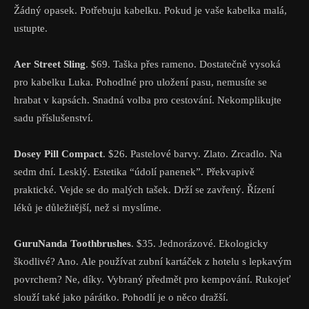
Žádný opasek. Potřebuju kabelku. Pokud je vaše kabelka malá,
ustupte.
Aer Street Sling
. $69. Taška přes rameno. Dostatečně vysoká
pro kabelku Luka. Pohodlné pro uložení pasu, nemusíte se
hrabat v kapsách. Snadná volba pro cestování. Nekomplikujte
sadu příslušenství.
Dosey Pill Compact
. $26. Pastelové barvy. Zlato. Zrcadlo. Na
sedm dní. Lesklý. Estetika “údolí panenek”. Překvapivě
praktické. Vejde se do malých tašek. Drží se zavřený. Řízení
léků je důležitější, než si myslíme.
GuruNanda Toothbrushes
. $35. Jednorázové. Ekologicky
škodlivé? Ano. Ale používat zubní kartáček z hotelu s lepkavým
povrchem? Ne, díky. Vybraný předmět pro kempování. Rukojeť
slouží také jako párátko. Pohodlí je o něco dražší.