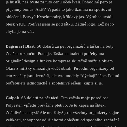
je hustší, než byste za tuto cenu očekávali. Pohodlné pero je
příjemný bonus. A síť? Vypadá to jako tkanina na sportovní
oblečení. Barvy? Kyselomodrý, křiklavý jas. Výrobce uvádí
blesk YKK. Podíval jsem se pod látku. Žádné logo. Lež nebo
chyba je na vás.
Bagsmart Blast
. 50 dolarů za pět organizérů a tašku na boty.
Značka rozpočtu. Pracuje. Taška na toaletní potřeby má
originální design a funkce komprese skutečně snižuje objem.
Okna z mřížky umožňují vidět obsah. Původní organizéry od
této značky jsou levnější, ale tyto modely “dýchají” lépe. Pokud
potřebujete jednoduché a spolehlivé řešení, kupte si je.
Calpak
. 68 dolarů za pět táců. Tím začala moje posedlost.
Polyester, vpředu převážně pletivo. Je tu kapsa na štítek.
Zdánlivě nesmysl? Ale ne. Když jsou všechny organizéry stejné
velikosti, schopnost odlišit horní oblečení od spodního zachrání