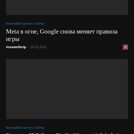
Nejnovější zprávy a články
Meta в огне, Google снова меняет правила
игры
maxwelhelp
-
24.05.2026
0
Nejnovější zprávy a články