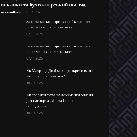
виклики та бухгалтерський погляд
maxwelhelp
-
10.11.2025
Защита малых торговых объектов от
преступных посягательств
07.11.2025
Защита малых торговых объектов от
преступных посягательств
07.11.2025
Як Матриця Долі може розкрити ваше
життєве призначення?
18.10.2025
Як зробити фото на документи онлайн
для паспорта, візи та інших
посвідчень?
18.10.2025