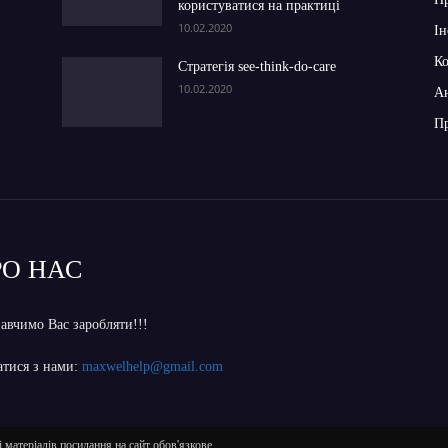
користуватися на практиці
10.02.2020
Ін
Ко
Стратегія see-think-do-care
10.02.2020
Ан
Пр
РО НАС
авчимо Вас заробляти!!!
затися з нами:
maxwelhelp@gmail.com
 матеріалів посилання на сайт обов'язкове.