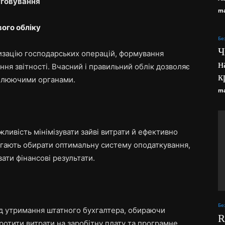
уговування
ma
ого обліку
Бе
Ч
тизацію господарських операцій, формування
н
ння звітності. Вчасний і правильний облік дозволяє
к
ролюючими органами.
ma
ливість мінімізувати зайві витрати й ефективно
агають обирати оптимальну систему оподаткування,
ати фінансові результати.
Бе
ід утримання штатного бухгалтера, обираючи
R
ротити витрати на заробітну плату та програмне