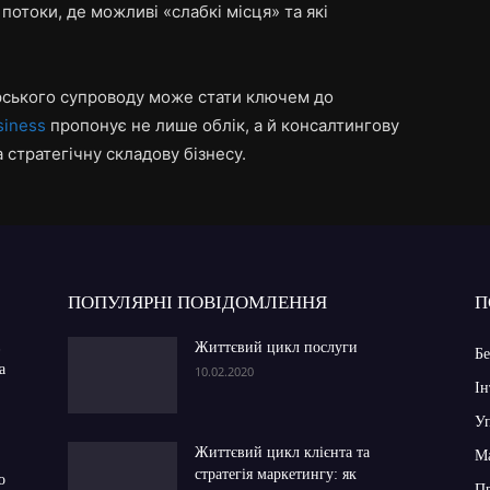
потоки, де можливі «слабкі місця» та які
рського супроводу може стати ключем до
siness
пропонує не лише облік, а й консалтингову
 стратегічну складову бізнесу.
ПОПУЛЯРНІ ПОВІДОМЛЕННЯ
П
в
Життєвий цикл послуги
Бе
а
10.02.2020
Ін
Уп
Життєвий цикл клієнта та
Ма
стратегія маркетингу: як
о
П