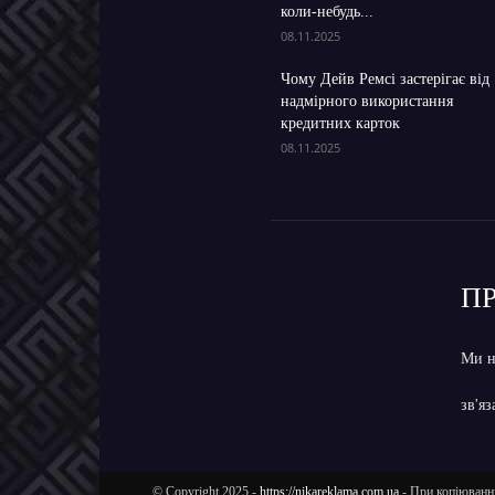
коли-небудь...
08.11.2025
Чому Дейв Ремсі застерігає від
надмірного використання
кредитних карток
08.11.2025
П
Ми н
зв'я
© Copyright 2025 -
https://nikareklama.com.ua
- При копіюванні