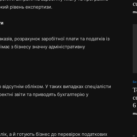
c
кий рівень експертизи.
ma
ти
зів, розрахунок заробітної плати та податків із
імає з бізнесу значну адміністративну
Бе
о відсутнім обліком. У таких випадках спеціалісти
Т
ктні звіти та приводять бухгалтерію у
с
6
ma
лік, а й готують бізнес до перевірок податкових
_