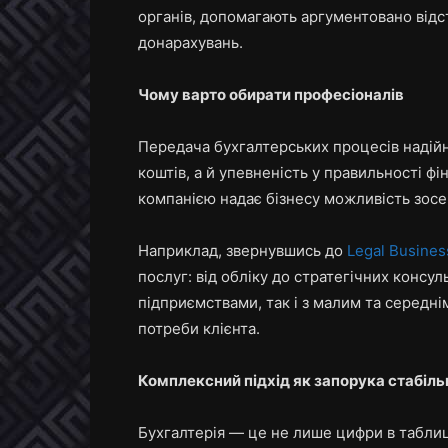
органів, допомагають аргументовано від
донарахувань.
Чому варто обирати професіоналів
Передача бухгалтерських процесів надій
коштів, а й упевненість у правильності фі
компанією надає бізнесу можливість зосер
Наприклад, звернувшись до
Legal Busines
послуг: від обліку до стратегічних консу
підприємствами, так і з малим та середні
потреби клієнта.
Комплексний підхід як запорука стабіль
Бухгалтерія — це не лише цифри в таблиц