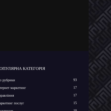
ОПУЛЯРНА КАТЕГОРІЯ
93
з рубрики
17
тернет маркетинг
17
равління
15
ркетинг послуг
10
рактикум