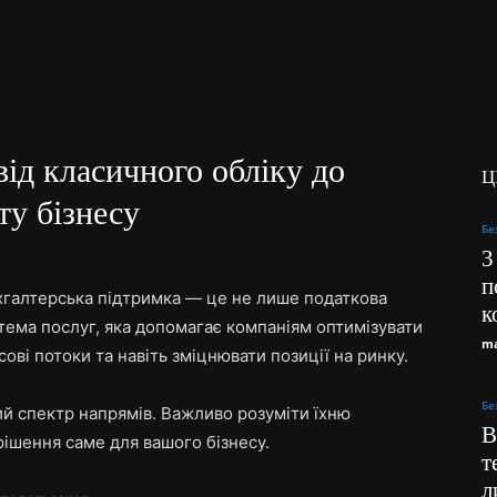
від класичного обліку до
Ц
ту бізнесу
Бе
3
п
хгалтерська підтримка — це не лише податкова
к
истема послуг, яка допомагає компаніям оптимізувати
ma
сові потоки та навіть зміцнювати позиції на ринку.
Бе
й спектр напрямів. Важливо розуміти їхню
В
рішення саме для вашого бізнесу.
т
л