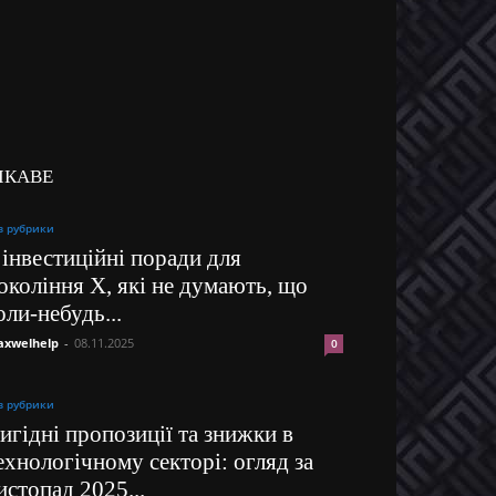
ІКАВЕ
з рубрики
 інвестиційні поради для
окоління X, які не думають, що
оли-небудь...
xwelhelp
-
08.11.2025
0
з рубрики
игідні пропозиції та знижки в
ехнологічному секторі: огляд за
истопад 2025...