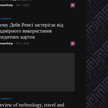
xwelhelp
-
08.11.2025
0
з рубрики
ому Дейв Ремсі застерігає від
адмірного використання
редитних карток
xwelhelp
-
08.11.2025
0
з рубрики
eview of technology, travel and