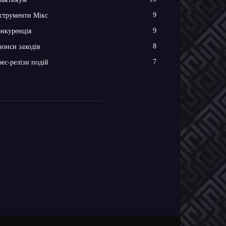
9
струменти Мікс
9
нкуренція
8
онси заходів
7
ес-релізи подій