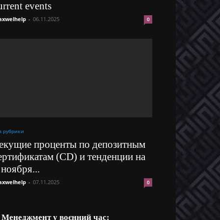
urrent events
xwelhelp
-
06.11.2025
0
з рубрики
екущие проценты по депозитным
ертификатам (CD) и тенденции на
 ноября...
xwelhelp
-
07.11.2025
0
Менеджмент у воєнний час: