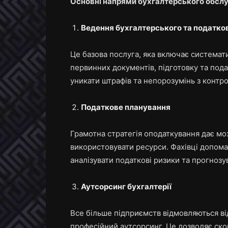
Основні напрями бухгалтерського обсл
Ведення бухгалтерського та податков
Це базова послуга, яка включає система
первинних документів, підготовку та пода
уникати штрафів та непорозумінь з конт
Податкове планування
Грамотна стратегія оподаткування дає мож
використовувати ресурси. Фахівці допом
аналізувати податкові ризики та прогнозув
Аутсорсинг бухгалтерії
Все більше підприємств відмовляються в
професійний аутсорсинг. Це дозволяє ско