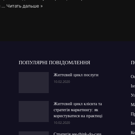
я …
Читать дальше »
ПОПУЛЯРНІ ПОВІДОМЛЕННЯ
П
Життєвий цикл послуги
Ос
10.02.2020
Ін
Уп
Життєвий цикл клієнта та
Ма
стратегія маркетингу: як
П
користуватися на практиці
10.02.2020
Ін
Ко
Стратегія see-think-do-care