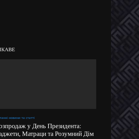
ІКАВЕ
танні новини та статті
озпродаж у День Президента:
аджети, Матраци та Розумний Дім