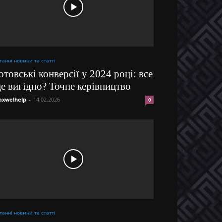
танні новини та статті
отовські конверсії у 2024 році: все
е вигідно? Точне керівництво
xwelhelp
-
14.02.2026
0
танні новини та статті