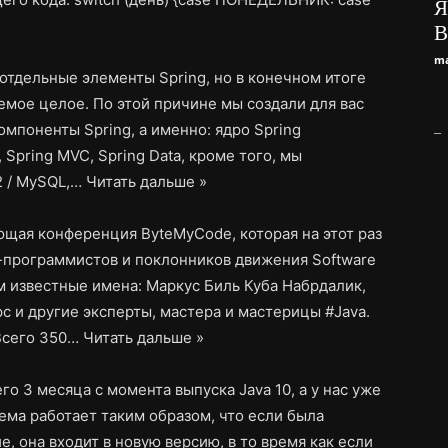
Я
В
ma
 отдельные элементы Spring, но в конечном итоге
аемое целое. По этой причине мы создали для вас
мпоненты Spring, а именно: ядро Spring
_
Spring MVC, Spring Data, кроме того, мы
2 / MySQL,…
Читать дальше »
ющая конференция ByteMyCode, которая на этот раз
a-программистов и поклонников движения Software
м известные имена: Маркус Биль Куба Набрдалик,
с и другие эксперты, мастера и мастерицы #Java.
Всего 350…
Читать дальше »
о 3 месяца с момента выпуска Java 10, а у нас уже
тема работает таким образом, что если была
, она входит в новую версию, в то время как если