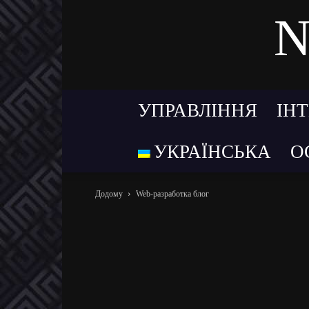
N
УПРАВЛІННЯ
ІН
УКРАЇНСЬКА
О
Додому
Web-разработка блог