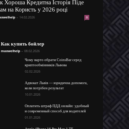
к Хороша Кредитна Історія Піде
ам на Користь у 2026 році
xwelhelp
-
14.02.2026
0
Как купить бойлер
maxwelhelp
-
08.02.2026
Чому варто обрати CoinsBar серед
криптообмінників Львова
02.02.2026
Адвокат Львів — юридична допомога,
коли потрібен результат
10.01.2026
Оплатить штраф ПДД онлайн: удобный
и современный способ для водителей
01.01.2026
Apple iPhone 16 Pro Max 1 ТБ —