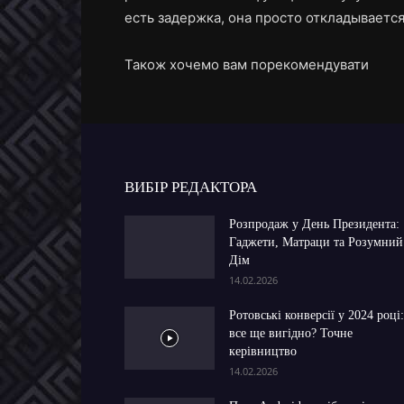
есть задержка, она просто откладываетс
Також хочемо вам порекомендувати
ВИБІР РЕДАКТОРА
Розпродаж у День Президента:
Гаджети, Матраци та Розумний
Дім
14.02.2026
Ротовські конверсії у 2024 році:
все ще вигідно? Точне
керівництво
14.02.2026