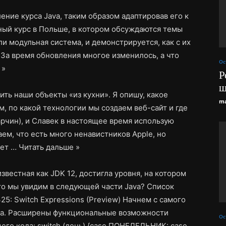
ние курса Java, таким образом адаптировав его к
нный курс в Польше, в котором обсуждаются темы
или модульная система, и демонстрируется, как с их
За время обновления многое изменилось, а что
Ос
 »
Р
щ
ить наши объекты «из кухни». Я опишу, какое
ma
 по какой технологии мы создаем веб-сайт и где
рчин), и Славек в настоящее время использую
аем, что есть много ненавистников Apple, но
ает …
Читать дальше »
известная как JDK 12, достигла уровня, на котором
то мы увидим в следующей части Java? Список
25: Switch Expressions (Preview) Начнем с самого
та. Расширены функциональные возможности
Ос
го кода: switch (день) {case ПОНЕДЕЛЬНИК: case