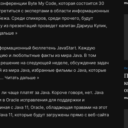
онференции Byte My Code, которая состоится 30
ma
третиться с экспертами в области информационных
убежа. Среди спикеров, среди прочего, будут
у из презентаций проведет капитан Дариуш Кулик,
дальше »
информационный бюллетень JavaStart. Каждую
ию и любопытные факты из мира Java. В том
е решение на следующей неделе, обсуждение задач
Ос
й из мира Java, избранные фильмы о Java, которые
П
, …
Читать дальше »
к
о
ли чаще платят за Java. Короче говоря, нет. Java
ma
 в Oracle исправления для поддержки и
иная с Java 11, Oracle, обладающая правами на этот
Java 11, которые будут загружены прямо с веб-сайта