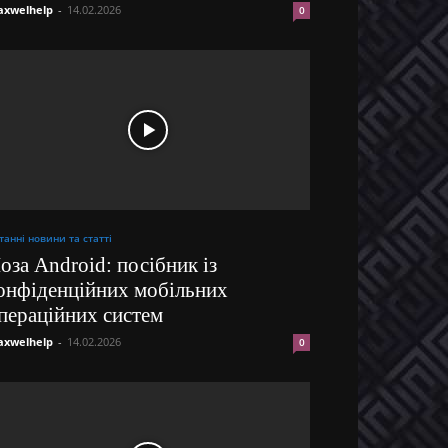
xwelhelp
-
14.02.2026
0
танні новини та статті
оза Android: посібник із
онфіденційних мобільних
пераційних систем
xwelhelp
-
14.02.2026
0