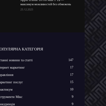
максимум можливостей без обмежень
25.12.2025
ОПУЛЯРНА КАТЕГОРІЯ
147
танні новини та статті
17
тернет маркетинг
17
равління
15
ркетинг послуг
10
рактикум
9
струменти Мікс
9
нкуренція