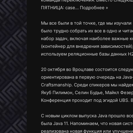
ПЯТНИЦА: case…
Подробнее »
Мы все были в той точке, где мы изучали
было трудно собрать их все в одно и чит
набор задач, включая наиболее важные ко
(контейнер для внедрения зависимостей), 
используем реляционные базы данных H
20 октября во Вроцлаве состоится следу
ориентирована в первую очередь на Jav
Craftsmanship. Среди спикеров мы найде
Якуб Пилимон, Селин Будье, Майкл Фезер
Конференция проходит под эгидой UBS. 
С новым циклом выпуска Java прошло всег
была Java 11. Напоминаем, что новая сис
реализована новая функция или улучшение