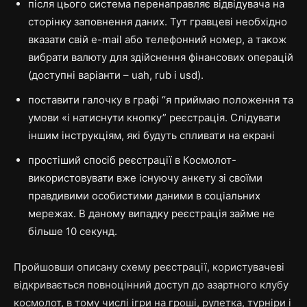
після цього система перенаправляє відвідувача на
сторінку заповнення даних. Тут гравцеві необхідно
вказати свій e-mail або телефонний номер, а також
вибрати валюту для здійснення фінансових операцій
(доступні варіанти – uah, rub і usd).
поставити галочку в графі “я приймаю положення та
умови «і натиснути кнопку” реєстрація. Слідувати
іншим інструкціям, які будуть спливати на екрані
простіший спосіб реєстрації в Космолот-
використовувати вже існуючу анкету зі своїми
правдивими особистими даними в соціальних
мережах. В даному випадку реєстрація займе не
більше 10 секунд.
Пройшовши описану схему реєстрації, користувачеві
відкривається повноцінний доступ до азартного клубу
космолот, в тому числі ігри на гроші, рулетка, турніри і