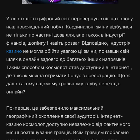
У xxi столітті цифровий світ перевернув з ніг на голову
наш повсякденний побут. Кардинальні зміни відбулися
не тільки по частині дозвілля, але також в індустрії
фінансів, шопінгу і навіть розваг. Відповідно, індустрія
казино
не могла обійти увагою ці зміни, почавши свій
шлях в онлайн задовго до багатьох інших напрямків.
Таким способом Космолот став доступний в інтернеті,
де також можна отримати бонус за реєстрацію. Що ж
дало такому відомому гральному клубу перехід в
онлайн?
По-перше, це забезпечило максимальний
географічний охоплення своєї аудиторії. Інтернет-
казино космолот доступно незалежно від фактичного
місця розташування гравців. Всім гравцям глобально