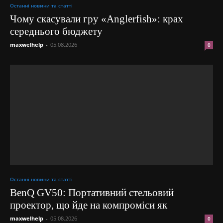
Останні новини та статті
Чому скасували гру «Anglerfish»: крах
середнього бюджету
maxwelhelp
-
05.08.2026
0
Останні новини та статті
BenQ GV50: Портативний стельовий
проектор, що йде на компроміси як
maxwelhelp
-
05.08.2026
0