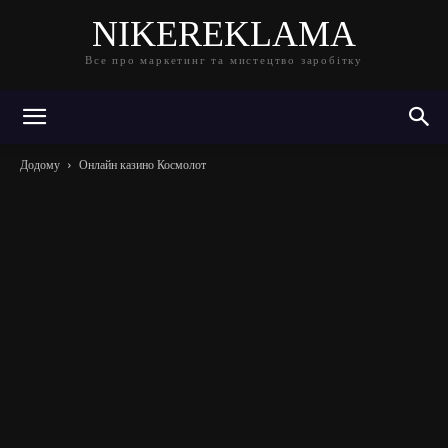
NIKEREKLAMA
Все про маркетинг та мистецтво заробітку
Додому
Онлайн казино Космолот