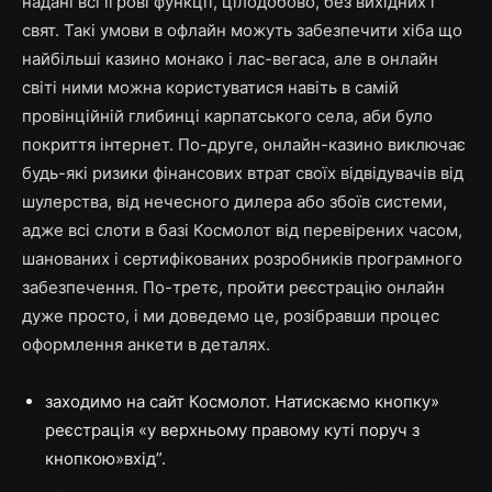
надані всі ігрові функції, цілодобово, без вихідних і
свят. Такі умови в офлайн можуть забезпечити хіба що
найбільші казино монако і лас-вегаса, але в онлайн
світі ними можна користуватися навіть в самій
провінційній глибинці карпатського села, аби було
покриття інтернет. По-друге, онлайн-казино виключає
будь-які ризики фінансових втрат своїх відвідувачів від
шулерства, від нечесного дилера або збоїв системи,
адже всі слоти в базі Космолот від перевірених часом,
шанованих і сертифікованих розробників програмного
забезпечення. По-третє, пройти реєстрацію онлайн
дуже просто, і ми доведемо це, розібравши процес
оформлення анкети в деталях.
заходимо на сайт Космолот. Натискаємо кнопку»
реєстрація «у верхньому правому куті поруч з
кнопкою»вхід”.