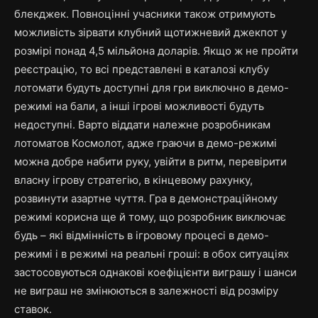
блекджек. Повноцінні учасники також отримують
можливість зірвати клубний щотижневий джекпот у
розмірі понад 4,5 мільйона доларів. Якщо ж не пройти
реєстрацію, то всі представлені в каталозі клубу
лотомати будуть доступні для гри виключно в демо-
режимі на бали, а інші ігрові можливості будуть
недоступні. Варто віддати належне розробникам
лотоматов Космолот, адже граючи в демо-режимі
можна добре набити руку, увійти в ритм, перевірити
власну ігрову стратегію, в кінцевому рахунку,
розвинути азартне чуття. Гра в демонстраційному
режимі корисна ще й тому, що розробник виключає
будь – які відмінність в ігровому процесі в демо-
режимі і в режимі на реальні гроші: в обох ситуаціях
застосовуються однакові коефіцієнти виграшу і шанси
не виграш не змінюються в залежності від розміру
ставок.